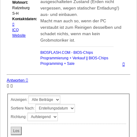
ausgeschalteten Zustand (Erden nicht
Wohnort:
vergessen, wegen statischer Entladung!)
Ratzeburg,
S-H
aus- und einbauen.
Kontaktdaten:
Macht man auch so, wenn der PC
Kontaktdaten
verstaubt ist zum Reinigen desselben und
von
ICQ
schadet nichts, wenn man kein
biosflash
Website
Grobmotoriker ist.
BIOSFLASH.COM - BIOS-Chips
Programmierung + Verkauf || BIOS-Chips
Nach
Programming + Sale
oben
Antworten
Anzeigen:
Sortiere Nach:
Richtung: