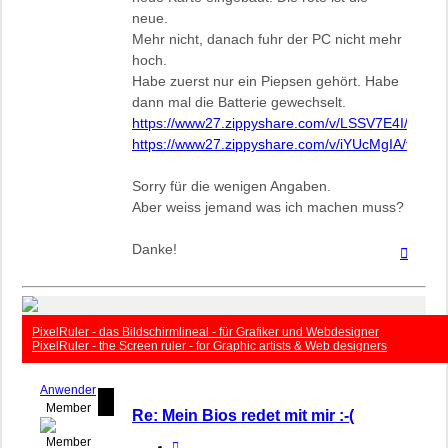
neue.
Mehr nicht, danach fuhr der PC nicht mehr
hoch.
Habe zuerst nur ein Piepsen gehört. Habe
dann mal die Batterie gewechselt.
https://www27.zippyshare.com/v/LSSV7E4I/file.ht
https://www27.zippyshare.com/v/iYUcMgIA/file.ht
Sorry für die wenigen Angaben.
Aber weiss jemand was ich machen muss?
Danke!
Nach
oben
PixelRuler - das Bildschirmlineal - für Grafiker und Webdesigner
PixelRuler - the Screen ruler - for Graphic artists & Web designers
Anwender
Member
Re: Mein Bios redet mit mir :-(
Zitieren