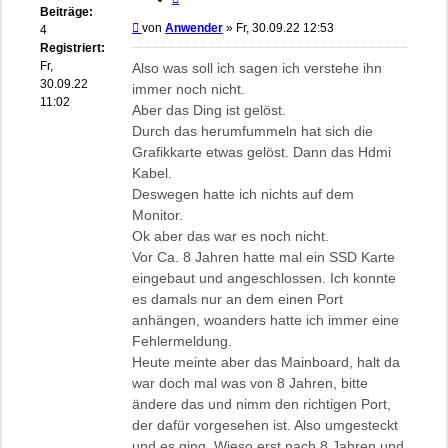
Beiträge:
Beitrag
von
Anwender
»
Fr, 30.09.22 12:53
4
Registriert:
Fr,
Also was soll ich sagen ich verstehe ihn
30.09.22
immer noch nicht.
11:02
Aber das Ding ist gelöst.
Durch das herumfummeln hat sich die
Grafikkarte etwas gelöst. Dann das Hdmi
Kabel.
Deswegen hatte ich nichts auf dem
Monitor.
Ok aber das war es noch nicht.
Vor Ca. 8 Jahren hatte mal ein SSD Karte
eingebaut und angeschlossen. Ich konnte
es damals nur an dem einen Port
anhängen, woanders hatte ich immer eine
Fehlermeldung.
Heute meinte aber das Mainboard, halt da
war doch mal was von 8 Jahren, bitte
ändere das und nimm den richtigen Port,
der dafür vorgesehen ist. Also umgesteckt
und es ging. Wieso erst nach 8 Jahren und