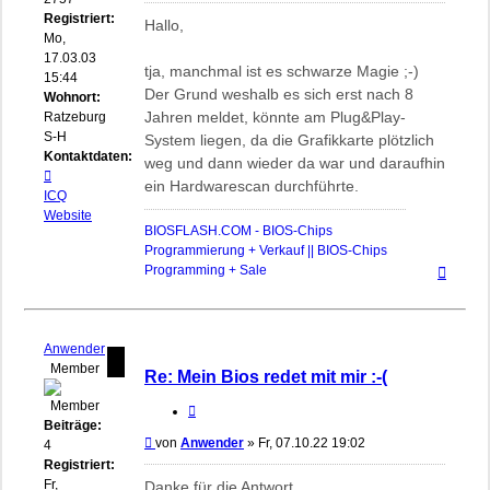
Registriert:
Hallo,
Mo,
17.03.03
tja, manchmal ist es schwarze Magie ;-)
15:44
Der Grund weshalb es sich erst nach 8
Wohnort:
Jahren meldet, könnte am Plug&Play-
Ratzeburg,
S-H
System liegen, da die Grafikkarte plötzlich
Kontaktdaten:
weg und dann wieder da war und daraufhin
Kontaktdaten
ein Hardwarescan durchführte.
von
ICQ
biosflash
Website
BIOSFLASH.COM - BIOS-Chips
Programmierung + Verkauf || BIOS-Chips
Nach
Programming + Sale
oben
Anwender
Member
Re: Mein Bios redet mit mir :-(
Zitieren
Beiträge:
Beitrag
von
Anwender
»
Fr, 07.10.22 19:02
4
Registriert:
Fr,
Danke für die Antwort.