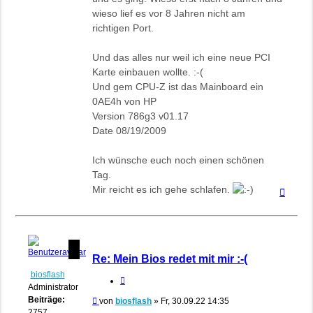
wieso lief es vor 8 Jahren nicht am
richtigen Port.
Und das alles nur weil ich eine neue PCI
Karte einbauen wollte. :-(
Und gem CPU-Z ist das Mainboard ein
0AE4h von HP
Version 786g3 v01.17
Date 08/19/2009
Ich wünsche euch noch einen schönen
Tag.
Mir reicht es ich gehe schlafen.
Nach
oben
Re: Mein Bios redet mit mir :-(
biosflash
Zitieren
Administrator
Beiträge:
Beitrag
von
biosflash
»
Fr, 30.09.22 14:35
2757