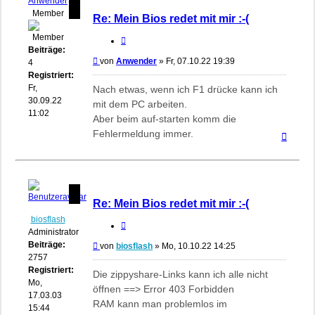
Anwender
Member
Re: Mein Bios redet mit mir :-(
Zitieren
Beiträge:
Beitrag
von
Anwender
»
Fr, 07.10.22 19:39
4
Registriert:
Fr,
Nach etwas, wenn ich F1 drücke kann ich
30.09.22
mit dem PC arbeiten.
11:02
Aber beim auf-starten komm die
Fehlermeldung immer.
Nach
oben
Re: Mein Bios redet mit mir :-(
biosflash
Zitieren
Administrator
Beiträge:
Beitrag
von
biosflash
»
Mo, 10.10.22 14:25
2757
Registriert:
Die zippyshare-Links kann ich alle nicht
Mo,
öffnen ==> Error 403 Forbidden
17.03.03
RAM kann man problemlos im
15:44