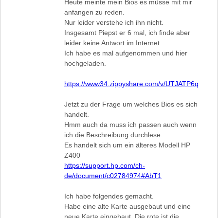
Heute meinte mein Bios es müsse mit mir
anfangen zu reden.
Nur leider verstehe ich ihn nicht.
Insgesamt Piepst er 6 mal, ich finde aber
leider keine Antwort im Internet.
Ich habe es mal aufgenommen und hier
hochgeladen.
https://www34.zippyshare.com/v/UTJATP6q/file.ht
Jetzt zu der Frage um welches Bios es sich
handelt.
Hmm auch da muss ich passen auch wenn
ich die Beschreibung durchlese.
Es handelt sich um ein älteres Modell HP
Z400
https://support.hp.com/ch-
de/document/c02784974#AbT1
Ich habe folgendes gemacht.
Habe eine alte Karte ausgebaut und eine
neue Karte eingebaut. Die rote ist die