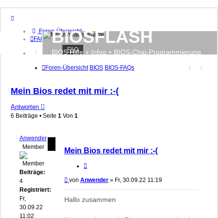
BIOSFLASH
Foren-Übersicht
FAQ
FAQ
BIOS Hilfe + Infos + BIOS-Chip-Programmierung
Anmelden
Registrieren
Foren-Übersicht
BIOS
BIOS-FAQs
Mein Bios redet mit mir :-(
Antworten
6 Beiträge • Seite
1
Von
1
Anwender
Member
Mein Bios redet mit mir :-(
Zitieren
Beiträge:
Beitrag
von
Anwender
»
Fr, 30.09.22 11:19
4
Registriert:
Fr,
Hallo zusammen
30.09.22
11:02