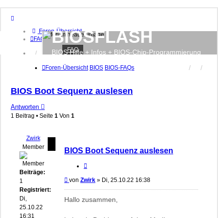
BIOSFLASH
Foren-Übersicht
FAQ
FAQ
BIOS Hilfe + Infos + BIOS-Chip-Programmierung
Anmelden
Registrieren
Foren-Übersicht
BIOS
BIOS-FAQs
BIOS Boot Sequenz auslesen
Antworten
1 Beitrag • Seite
1
Von
1
Zwirk
Member
BIOS Boot Sequenz auslesen
Zitieren
Beiträge:
Beitrag
von
Zwirk
»
Di, 25.10.22 16:38
1
Registriert:
Di,
Hallo zusammen,
25.10.22
16:31