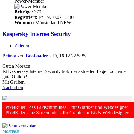
Power-Member
Beiträge:
379
Registriert:
Fr, 19.10.07 13:30
Wohnort:
Münsterland NRW
Kaspersky Internet Security
Zitieren
Beitrag
von
Bootloader
»
Fr, 16.12.22 5:35
Guten Morgen,
Ist Kaspersky Internet Security trotz der aktuellen Lage noch eine
gute Option?
Mit Grüßen,
Nach oben
PixelRuler - das Bildschirmlineal - für Grafiker und Webdesigner
PixelRuler - the Screen ruler - for Graphic artists & Web designers
biosflash