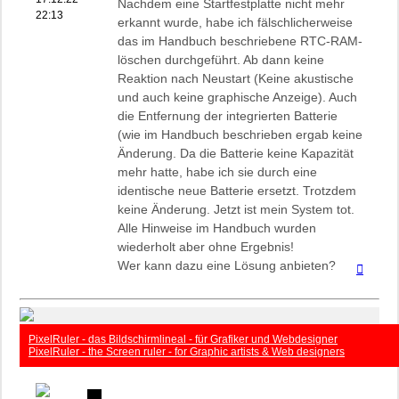
Nachdem eine Startfestplatte nicht mehr
22:13
erkannt wurde, habe ich fälschlicherweise
das im Handbuch beschriebene RTC-RAM-
löschen durchgeführt. Ab dann keine
Reaktion nach Neustart (Keine akustische
und auch keine graphische Anzeige). Auch
die Entfernung der integrierten Batterie
(wie im Handbuch beschrieben ergab keine
Änderung. Da die Batterie keine Kapazität
mehr hatte, habe ich sie durch eine
identische neue Batterie ersetzt. Trotzdem
keine Änderung. Jetzt ist mein System tot.
Alle Hinweise im Handbuch wurden
wiederholt aber ohne Ergebnis!
Wer kann dazu eine Lösung anbieten?
Nach
oben
PixelRuler - das Bildschirmlineal - für Grafiker und Webdesigner
PixelRuler - the Screen ruler - for Graphic artists & Web designers