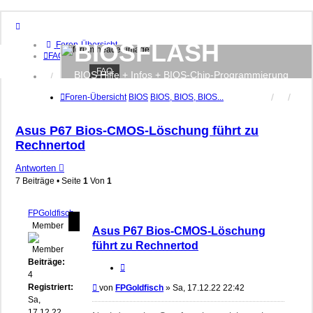
BIOSFLASH
Foren-Übersicht
FAQ
FAQ
BIOS Hilfe + Infos + BIOS-Chip-Programmierung
Anmelden
Registrieren
Foren-Übersicht
BIOS
BIOS, BIOS, BIOS...
Asus P67 Bios-CMOS-Löschung führt zu
Rechnertod
Antworten
7 Beiträge • Seite
1
Von
1
FPGoldfisch
Member
Asus P67 Bios-CMOS-Löschung
führt zu Rechnertod
Beiträge:
Zitieren
4
Registriert:
Beitrag
von
FPGoldfisch
»
Sa, 17.12.22 22:42
Sa,
17.12.22