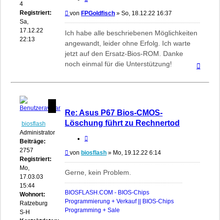
4
Registriert:
Beitrag
von
FPGoldfisch
»
So, 18.12.22 16:37
Sa,
17.12.22
Ich habe alle beschriebenen Möglichkeiten
22:13
angewandt, leider ohne Erfolg. Ich warte
jetzt auf den Ersatz-Bios-ROM. Danke
noch einmal für die Unterstützung!
Nach
oben
Re: Asus P67 Bios-CMOS-
Löschung führt zu Rechnertod
biosflash
Administrator
Zitieren
Beiträge:
2757
Beitrag
von
biosflash
»
Mo, 19.12.22 6:14
Registriert:
Mo,
Gerne, kein Problem.
17.03.03
15:44
BIOSFLASH.COM - BIOS-Chips
Wohnort:
Programmierung + Verkauf || BIOS-Chips
Ratzeburg,
Programming + Sale
S-H