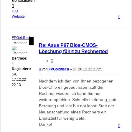
Kontaktdaten:
Kontaktdaten
von
ICQ
Nach
biosflash
Website
oben
FPGoldfisch
Member
Re: Asus P67 Bios-CMOS-
Löschung führt zu Rechnertod
Beiträge:
Zitieren
4
Registriert:
Beitrag
von
FPGoldfisch
»
Di, 20.12.22 21:25
Sa,
17.12.22
Nachdem ich den von Ihnen bezogenen
22:13
Bios-Chip eingebaut habe läuft der
Rechner wieder. Ich kann Sie nur
weiterempfehlen: Schnelle Lieferung, gute
Beratung und last but not least: Statt der
Neuanschaffung eines Rechners ein
Ersatzteil für wenig Geld.
Danke!
Nach
oben