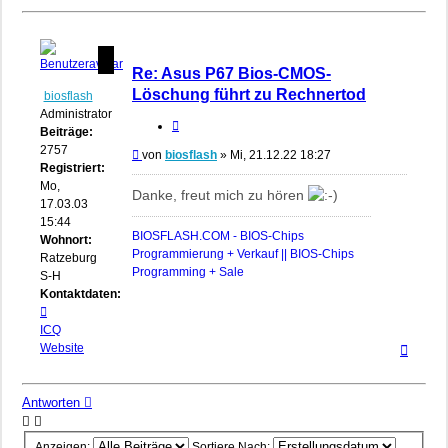
Re: Asus P67 Bios-CMOS-
Löschung führt zu Rechnertod
biosflash
Administrator
Zitieren
Beiträge:
2757
Beitrag
von
biosflash
»
Mi, 21.12.22 18:27
Registriert:
Mo,
Danke, freut mich zu hören
17.03.03
15:44
BIOSFLASH.COM - BIOS-Chips
Wohnort:
Programmierung + Verkauf || BIOS-Chips
Ratzeburg,
Programming + Sale
S-H
Kontaktdaten:
Kontaktdaten
von
ICQ
Nach
biosflash
Website
oben
Antworten
Anzeigen:
Sortiere Nach: