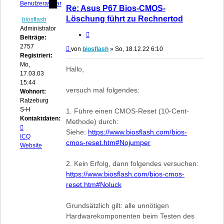
Re: Asus P67 Bios-CMOS-
Löschung führt zu Rechnertod
biosflash
Administrator
Zitieren
Beiträge:
2757
Beitrag
von
biosflash
»
So, 18.12.22 6:10
Registriert:
Mo,
Hallo,
17.03.03
15:44
versuch mal folgendes:
Wohnort:
Ratzeburg,
S-H
1. Führe einen CMOS-Reset (10-Cent-
Kontaktdaten:
Methode) durch:
Kontaktdaten
Siehe:
https://www.biosflash.com/bios-
von
ICQ
cmos-reset.htm#Nojumper
biosflash
Website
2. Kein Erfolg, dann folgendes versuchen:
https://www.biosflash.com/bios-cmos-
reset.htm#Noluck
Grundsätzlich gilt: alle unnötigen
Hardwarekomponenten beim Testen des