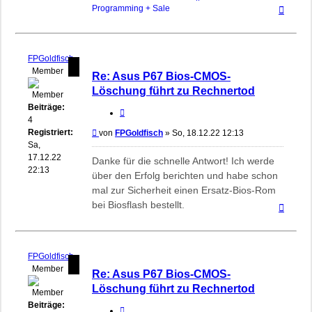
Nach
Programming + Sale
oben
FPGoldfisch
Member
Re: Asus P67 Bios-CMOS-
Löschung führt zu Rechnertod
Beiträge:
Zitieren
4
Registriert:
Beitrag
von
FPGoldfisch
»
So, 18.12.22 12:13
Sa,
17.12.22
Danke für die schnelle Antwort! Ich werde
22:13
über den Erfolg berichten und habe schon
mal zur Sicherheit einen Ersatz-Bios-Rom
bei Biosflash bestellt.
Nach
oben
FPGoldfisch
Member
Re: Asus P67 Bios-CMOS-
Löschung führt zu Rechnertod
Beiträge:
Zitieren