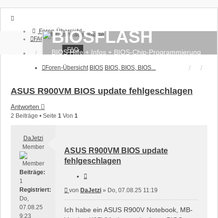
BIOSFLASH
Foren-Übersicht
FAQ
FAQ
BIOS Hilfe + Infos + BIOS-Chip-Programmierung
Anmelden
Registrieren
Foren-Übersicht
BIOS
BIOS, BIOS, BIOS...
ASUS R900VM BIOS update fehlgeschlagen
Antworten
2 Beiträge • Seite
1
Von
1
DaJetzi
Member
ASUS R900VM BIOS update
fehlgeschlagen
Beiträge:
Zitieren
1
Registriert:
Beitrag
von
DaJetzi
»
Do, 07.08.25 11:19
Do,
07.08.25
Ich habe ein ASUS R900V Notebook, MB-
9:23