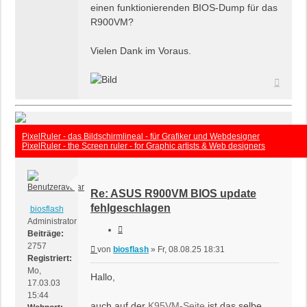
einen funktionierenden BIOS-Dump für das
R900VM?
Vielen Dank im Voraus.
Nach
oben
PixelRuler - das Bildschirmlineal - für Grafiker und Webdesigner
PixelRuler - the Screen ruler - for Graphic artists & Web designers
Re: ASUS R900VM BIOS update
fehlgeschlagen
biosflash
Administrator
Zitieren
Beiträge:
2757
Beitrag
von
biosflash
»
Fr, 08.08.25 18:31
Registriert:
Mo,
Hallo,
17.03.03
15:44
auch auf der
K95VM-Seite
ist das selbe