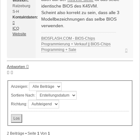
Wohnort:
identische BIOS des K45VM.
Ratzeburg,
S-H
Scheint also korrekt zu sein, dass alle 3
Kontaktdaten:
Modellbezeichnungen das selbe BIOS
Kontaktdaten
verwenden.
von
ICQ
biosflash
Website
BIOSFLASH.COM - BIOS-Chips
Programmierung + Verkauf || BIOS-Chips
Nach
Programming + Sale
oben
Antworten
Anzeigen:
Sortiere Nach:
Richtung:
2 Beiträge • Seite
1
Von
1