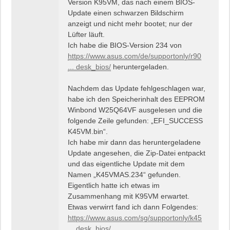
Version K95VM, das nach einem BIOS-
Update einen schwarzen Bildschirm
anzeigt und nicht mehr bootet; nur der
Lüfter läuft.
Ich habe die BIOS-Version 234 von
https://www.asus.com/de/supportonly/r90
... desk_bios/
heruntergeladen.
Nachdem das Update fehlgeschlagen war,
habe ich den Speicherinhalt des EEPROM
Winbond W25Q64VF ausgelesen und die
folgende Zeile gefunden: „EFI_SUCCESS
K45VM.bin“.
Ich habe mir dann das heruntergeladene
Update angesehen, die Zip-Datei entpackt
und das eigentliche Update mit dem
Namen „K45VMAS.234“ gefunden.
Eigentlich hatte ich etwas im
Zusammenhang mit K95VM erwartet.
Etwas verwirrt fand ich dann Folgendes:
https://www.asus.com/sg/supportonly/k45
... desk_bios/