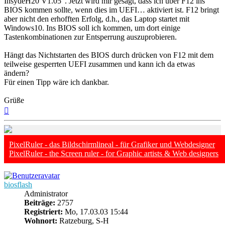
InsydeH20 V1.05“. Jetzt wird mir gesagt, dass ich über F12 ins
BIOS kommen sollte, wenn dies im UEFI… aktiviert ist. F12 bringt
aber nicht den erhofften Erfolg, d.h., das Laptop startet mit
Windows10. Ins BIOS soll ich kommen, um dort einige
Tastenkombinationen zur Entsperrung auszuprobieren.
Hängt das Nichtstarten des BIOS durch drücken von F12 mit dem
teilweise gesperrten UEFI zusammen und kann ich da etwas
ändern?
Für einen Tipp wäre ich dankbar.
Grüße
Nach
oben
PixelRuler - das Bildschirmlineal - für Grafiker und Webdesigner
PixelRuler - the Screen ruler - for Graphic artists & Web designers
biosflash
Administrator
Beiträge:
2757
Registriert:
Mo, 17.03.03 15:44
Wohnort:
Ratzeburg, S-H