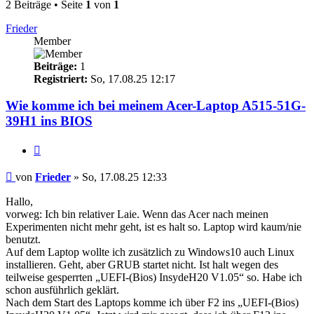
2 Beiträge • Seite
1
von
1
Frieder
Member
Beiträge:
1
Registriert:
So, 17.08.25 12:17
Wie komme ich bei meinem Acer-Laptop A515-51G-
39H1 ins BIOS
Zitieren
Beitrag
von
Frieder
»
So, 17.08.25 12:33
Hallo,
vorweg: Ich bin relativer Laie. Wenn das Acer nach meinen
Experimenten nicht mehr geht, ist es halt so. Laptop wird kaum/nie
benutzt.
Auf dem Laptop wollte ich zusätzlich zu Windows10 auch Linux
installieren. Geht, aber GRUB startet nicht. Ist halt wegen des
teilweise gesperrten „UEFI-(Bios) InsydeH20 V1.05“ so. Habe ich
schon ausführlich geklärt.
Nach dem Start des Laptops komme ich über F2 ins „UEFI-(Bios)