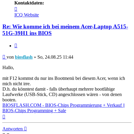
Kontaktdaten:
Kontaktdaten
von
ICQ
Website
biosflash
Re: Wie komme ich bei meinem Acer-Laptop A515-
51G-39H1 ins BIOS
Zitieren
Beitrag
von
biosflash
»
So, 24.08.25 11:44
Hallo,
mit F12 kommst du nur ins Bootmenü bei diesem Acer, wenn ich
mich nicht irre.
D.h. du könntest damit - falls überhaupt mehrere bootfähige
Laufwerke (USB-Stick, CD) angeschlossen wären - von denen
booten.
BIOSFLASH.COM - BIOS-Chips Programmierung + Verkauf ||
BIOS-Chips Programming + Sale
Nach
oben
Antworten