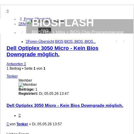
BIOSFLASH
Foren-Übersicht
FAQ
FAQ
BIOS Hilfe + Infos + BIOS-Chip-Programmierung
Anmelden
Registrieren
Foren-Übersicht
BIOS
BIOS, BIOS, BIOS...
Dell Optiplex 3050 Micro - Kein Bios
Downgrade möglich.
Antworten
1 Beitrag • Seite
1
von
1
Tenker
Member
Beiträge:
1
Registriert:
Di, 05.05.26 13:47
Dell Optiplex 3050 Micro - Kein Bios Downgrade möglich.
Zitieren
Beitrag
von
Tenker
»
Di, 05.05.26 13:57