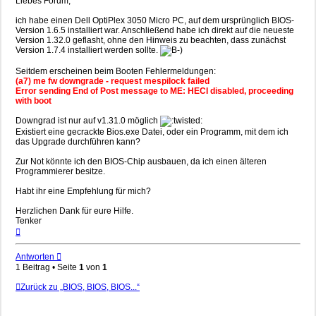
Liebes Forum,
ich habe einen Dell OptiPlex 3050 Micro PC, auf dem ursprünglich BIOS-
Version 1.6.5 installiert war. Anschließend habe ich direkt auf die neueste
Version 1.32.0 geflasht, ohne den Hinweis zu beachten, dass zunächst
Version 1.7.4 installiert werden sollte.
Seitdem erscheinen beim Booten Fehlermeldungen:
(a7) me fw downgrade - request mespilock failed
Error sending End of Post message to ME: HECI disabled, proceeding
with boot
Downgrad ist nur auf v1.31.0 möglich
Existiert eine gecrackte Bios.exe Datei, oder ein Programm, mit dem ich
das Upgrade durchführen kann?
Zur Not könnte ich den BIOS-Chip ausbauen, da ich einen älteren
Programmierer besitze.
Habt ihr eine Empfehlung für mich?
Herzlichen Dank für eure Hilfe.
Tenker
Nach
oben
Antworten
1 Beitrag • Seite
1
von
1
Zurück zu „BIOS, BIOS, BIOS...“