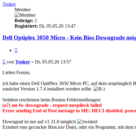
Tenker
Member
Beiträge:
1
Registriert:
Di, 05.05.26 13:47
Dell Optiplex 3050 Micro - Kein Bios Downgrade mög
Zitieren
Beitrag
von
Tenker
»
Di, 05.05.26 13:57
Liebes Forum,
ich habe einen Dell OptiPlex 3050 Micro PC, auf dem ursprünglich BIO
zunächst Version 1.7.4 installiert werden sollte.
Seitdem erscheinen beim Booten Fehlermeldungen:
(a7) me fw downgrade - request mespilock failed
Error sending End of Post message to ME: HECI disabled, proce
Downgrad ist nur auf v1.31.0 möglich
Existiert eine gecrackte Bios.exe Datei, oder ein Programm, mit dem