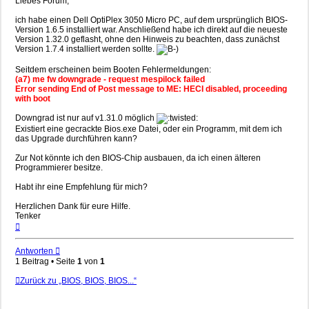
Liebes Forum,
ich habe einen Dell OptiPlex 3050 Micro PC, auf dem ursprünglich BIOS-
Version 1.6.5 installiert war. Anschließend habe ich direkt auf die neueste
Version 1.32.0 geflasht, ohne den Hinweis zu beachten, dass zunächst
Version 1.7.4 installiert werden sollte.
Seitdem erscheinen beim Booten Fehlermeldungen:
(a7) me fw downgrade - request mespilock failed
Error sending End of Post message to ME: HECI disabled, proceeding
with boot
Downgrad ist nur auf v1.31.0 möglich
Existiert eine gecrackte Bios.exe Datei, oder ein Programm, mit dem ich
das Upgrade durchführen kann?
Zur Not könnte ich den BIOS-Chip ausbauen, da ich einen älteren
Programmierer besitze.
Habt ihr eine Empfehlung für mich?
Herzlichen Dank für eure Hilfe.
Tenker
Nach
oben
Antworten
1 Beitrag • Seite
1
von
1
Zurück zu „BIOS, BIOS, BIOS...“