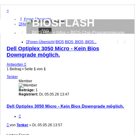
BIOSFLASH
Foren-Übersicht
FAQ
FAQ
BIOS Hilfe + Infos + BIOS-Chip-Programmierung
Anmelden
Registrieren
Foren-Übersicht
BIOS
BIOS, BIOS, BIOS...
Dell Optiplex 3050 Micro - Kein Bios
Downgrade möglich.
Antworten
1 Beitrag • Seite
1
von
1
Tenker
Member
Beiträge:
1
Registriert:
Di, 05.05.26 13:47
Dell Optiplex 3050 Micro - Kein Bios Downgrade möglich.
Zitieren
Beitrag
von
Tenker
»
Di, 05.05.26 13:57