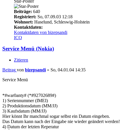
Star-Poster
Beiträge:
640
Registriert:
So, 07.09.03 12:18
Wohnort:
Haselund, Schleswig-Holstein
Kontaktdaten:
Kontaktdaten von bizepsandi
ICQ
Service Menü (Nokia)
Zitieren
Beitrag
von
bizepsandi
»
So, 04.01.04 14:35
Service Menü
*#war0anty# (*#92702689#)
1) Seriennummer (IMEI)
2) Produktionsdatum (MM/JJ)
3) Kaufsdatum (MM/JJ)
Hier könnt Ihr manchmal sogar selbst ein Datum eingeben.
Das Datum kann nach der Eingabe nie wieder geändert werden!
4) Datum der letzten Reperatur