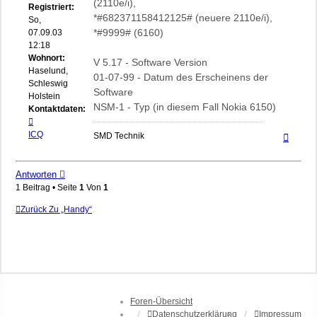
(2110e/i),
Registriert:
*#682371158412125# (neuere 2110e/i),
So,
*#9999# (6160)
07.09.03
12:18
Wohnort:
V 5.17 - Software Version
Haselund,
01-07-99 - Datum des Erscheinens der
Schleswig-
Software
Holstein
NSM-1 - Typ (in diesem Fall Nokia 6150)
Kontaktdaten:
Kontaktdaten
von
ICQ
Nach
SMD Technik
oben
bizepsandi
Antworten
1 Beitrag • Seite
1
Von
1
Zurück Zu „Handy“
Foren-Übersicht
Datenschutzerklärung
Impressum