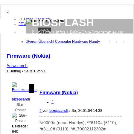
BIOSFLASH
Foren-Übersicht
FAQ
FAQ
BIOS Hilfe + Infos + BIOS-Chip-Programmierung
Anmelden
Registrieren
Foren-Übersicht
Computer
Hardware
Handy
Firmware (Nokia)
Antworten
1 Beitrag • Seite
1
Von
1
Firmware (Nokia)
bizepsandi
Zitieren
Star-
Poster
Beitrag
von
bizepsandi
»
So, 04.01.04 14:38
*#0000# (neue Handys), *#6110# (6110),
Beiträge:
*#3110# (3110), *#170602112302#
640