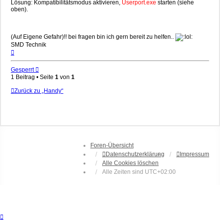
Lösung: Kompatibilitätsmodus aktivieren,
Userport.exe
starten (siehe
oben).
(Auf Eigene Gefahr)!! bei fragen bin ich gern bereit zu helfen..
SMD Technik
Nach
oben
Gesperrt
1 Beitrag • Seite
1
von
1
Zurück zu „Handy“
Foren-Übersicht
Datenschutzerklärung
Impressum
Alle Cookies löschen
Alle Zeiten sind
UTC+02:00