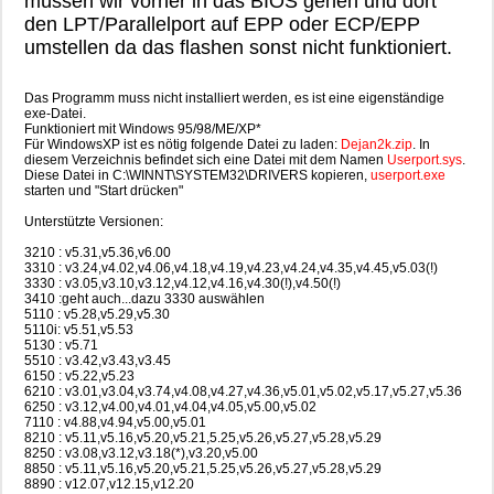
müssen wir vorher in das BIOS gehen und dort
den LPT/Parallelport auf EPP oder ECP/EPP
umstellen da das flashen sonst nicht funktioniert.
Das Programm muss nicht installiert werden, es ist eine eigenständige
exe-Datei.
Funktioniert mit Windows 95/98/ME/XP*
Für WindowsXP ist es nötig folgende Datei zu laden:
Dejan2k.zip
. In
diesem Verzeichnis befindet sich eine Datei mit dem Namen
Userport.sys
.
Diese Datei in C:\WINNT\SYSTEM32\DRIVERS kopieren,
userport.exe
starten und "Start drücken"
Unterstützte Versionen:
3210 : v5.31,v5.36,v6.00
3310 : v3.24,v4.02,v4.06,v4.18,v4.19,v4.23,v4.24,v4.35,v4.45,v5.03(!)
3330 : v3.05,v3.10,v3.12,v4.12,v4.16,v4.30(!),v4.50(!)
3410 :geht auch...dazu 3330 auswählen
5110 : v5.28,v5.29,v5.30
5110i: v5.51,v5.53
5130 : v5.71
5510 : v3.42,v3.43,v3.45
6150 : v5.22,v5.23
6210 : v3.01,v3.04,v3.74,v4.08,v4.27,v4.36,v5.01,v5.02,v5.17,v5.27,v5.36
6250 : v3.12,v4.00,v4.01,v4.04,v4.05,v5.00,v5.02
7110 : v4.88,v4.94,v5.00,v5.01
8210 : v5.11,v5.16,v5.20,v5.21,5.25,v5.26,v5.27,v5.28,v5.29
8250 : v3.08,v3.12,v3.18(*),v3.20,v5.00
8850 : v5.11,v5.16,v5.20,v5.21,5.25,v5.26,v5.27,v5.28,v5.29
8890 : v12.07,v12.15,v12.20