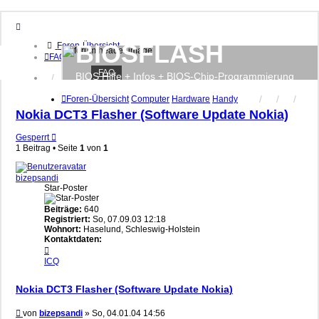
BIOSFLASH
Foren-Übersicht
FAQ
FAQ
BIOS Hilfe + Infos + BIOS-Chip-Programmierung
Anmelden
Registrieren
Foren-Übersicht
Computer
Hardware
Handy
Nokia DCT3 Flasher (Software Update Nokia)
Gesperrt
1 Beitrag • Seite
1
von
1
bizepsandi
Star-Poster
Beiträge:
640
Registriert:
So, 07.09.03 12:18
Wohnort:
Haselund, Schleswig-Holstein
Kontaktdaten:
Kontaktdaten
von
ICQ
bizepsandi
Nokia DCT3 Flasher (Software Update Nokia)
Beitrag
von
bizepsandi
»
So, 04.01.04 14:56