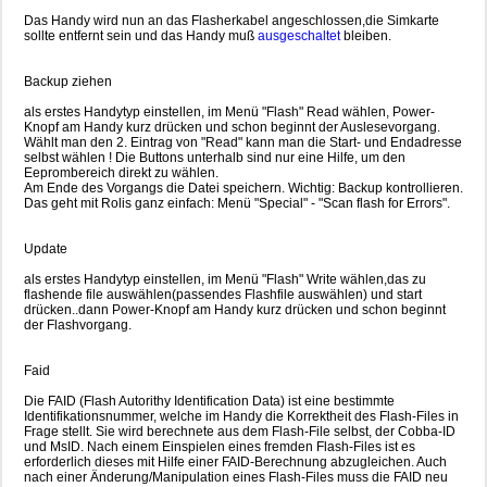
Das Handy wird nun an das Flasherkabel angeschlossen,die Simkarte
sollte entfernt sein und das Handy muß
ausgeschaltet
bleiben.
Backup ziehen
als erstes Handytyp einstellen, im Menü "Flash" Read wählen, Power-
Knopf am Handy kurz drücken und schon beginnt der Auslesevorgang.
Wählt man den 2. Eintrag von "Read" kann man die Start- und Endadresse
selbst wählen ! Die Buttons unterhalb sind nur eine Hilfe, um den
Eeprombereich direkt zu wählen.
Am Ende des Vorgangs die Datei speichern. Wichtig: Backup kontrollieren.
Das geht mit Rolis ganz einfach: Menü "Special" - "Scan flash for Errors".
Update
als erstes Handytyp einstellen, im Menü "Flash" Write wählen,das zu
flashende file auswählen(passendes Flashfile auswählen) und start
drücken..dann Power-Knopf am Handy kurz drücken und schon beginnt
der Flashvorgang.
Faid
Die FAID (Flash Autorithy Identification Data) ist eine bestimmte
Identifikationsnummer, welche im Handy die Korrektheit des Flash-Files in
Frage stellt. Sie wird berechnete aus dem Flash-File selbst, der Cobba-ID
und MsID. Nach einem Einspielen eines fremden Flash-Files ist es
erforderlich dieses mit Hilfe einer FAID-Berechnung abzugleichen. Auch
nach einer Änderung/Manipulation eines Flash-Files muss die FAID neu