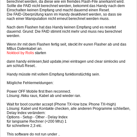
berechnet werden, da diese wie ein fremdes Flash-File anerkannt wird.
Sollte die FAID nicht berechnet werden, bekommt das Handy nach dem
Einschalten keinen Empfang und macht dauernd einen Reset.
Die FAID-Überprüfung kann im Handy deaktiviert werden, so dass sie
nach einer Manipulation nicht erneut berechnet werden muss.
Nach dem Flashen hat das Handy keinen Empfang und es resetet
dauernd. Grund: Die FAID stimmt nicht mehr und muss neu berechnet
werden.
Wenn ihr mit dem Flashen fertig seit, steckt ihr euren Flasher ab und das
MBus Datenkabel an.
Noktool by Rolis
starten
dann handy einlesen,faid update,imei eintragen und clear simlocks und
am schluß Reset..
Handy müsste mit vollem Empfang funktionstüchtig sein.
Mögliche Fehlermeldungen:
Power OFF Mobile first then reconnect.
Lösung: Akku raus, Kabel ab und wieder ran.
Wait for boot counter accept (Phone TX=low bzw. Phone TX=high)
Lösung: Kabel und Kontakte checken, alle anderen Programme schließen,
Delay Index verändern:
Options - Setup - Other - Delay Index
für langsame Rechner (<200 Mhz) 1
für schnellere 2,3 etc.
This software do not run under ..