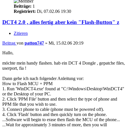
Beiträge:
1
Registriert:
Di, 07.02.06 19:30
DCT4 2.0 , alles fertig aber kein "Flash-Button" z
Zitieren
Beitrag
von
patton747
»
Mi, 15.02.06 20:19
Hallo,
möchte mein handy flashen. hab ein DCT 4 Dongle , gepatche files,
userport, fia !
Dann gehe ich nach folgender Anleitung vor:
How to Flash MCU + PPM
1. Run 'WinDCT4.exe' found at "C:\Windows\Desktop\WinDCT4"
or the Desktop of your PC.
2. Click 'PPM File' button and then select the type of phone and
PPM file that you wish to use.
3. Connect phone to cable (phone must be powered off).
4. Click 'Flash' button and then quickly turn on the phone.
...Software will begin to erase then flash the MCU of the phone...
...Wait for approximately 3 minutes of more, then you will