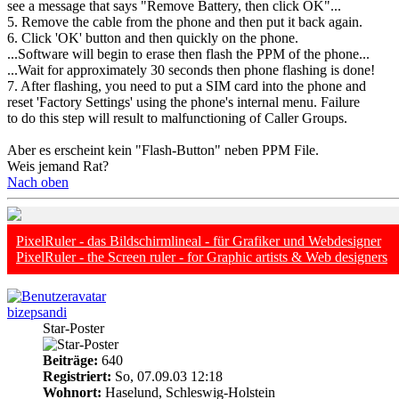
see a message that says "Remove Battery, then click OK"...
5. Remove the cable from the phone and then put it back again.
6. Click 'OK' button and then quickly on the phone.
...Software will begin to erase then flash the PPM of the phone...
...Wait for approximately 30 seconds then phone flashing is done!
7. After flashing, you need to put a SIM card into the phone and
reset 'Factory Settings' using the phone's internal menu. Failure
to do this step will result to malfunctioning of Caller Groups.
Aber es erscheint kein "Flash-Button" neben PPM File.
Weis jemand Rat?
Nach oben
PixelRuler - das Bildschirmlineal - für Grafiker und Webdesigner
PixelRuler - the Screen ruler - for Graphic artists & Web designers
bizepsandi
Star-Poster
Beiträge:
640
Registriert:
So, 07.09.03 12:18
Wohnort:
Haselund, Schleswig-Holstein