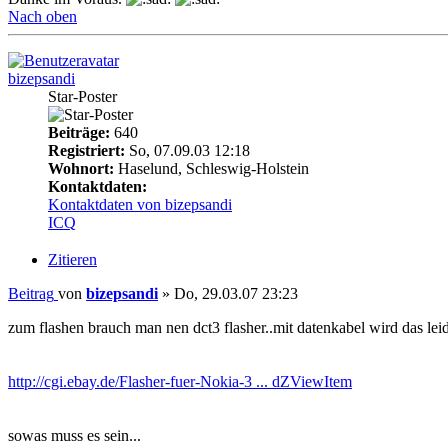
Nach oben
bizepsandi
Star-Poster
Beiträge:
640
Registriert:
So, 07.09.03 12:18
Wohnort:
Haselund, Schleswig-Holstein
Kontaktdaten:
Kontaktdaten von bizepsandi
ICQ
Zitieren
Beitrag
von
bizepsandi
»
Do, 29.03.07 23:23
zum flashen brauch man nen dct3 flasher..mit datenkabel wird das leid
http://cgi.ebay.de/Flasher-fuer-Nokia-3 ... dZViewItem
sowas muss es sein...