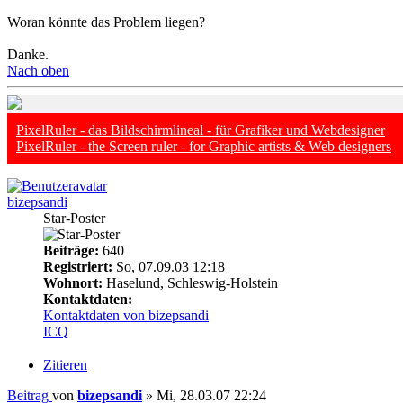
Woran könnte das Problem liegen?
Danke.
Nach oben
PixelRuler - das Bildschirmlineal - für Grafiker und Webdesigner
PixelRuler - the Screen ruler - for Graphic artists & Web designers
bizepsandi
Star-Poster
Beiträge:
640
Registriert:
So, 07.09.03 12:18
Wohnort:
Haselund, Schleswig-Holstein
Kontaktdaten:
Kontaktdaten von bizepsandi
ICQ
Zitieren
Beitrag
von
bizepsandi
»
Mi, 28.03.07 22:24