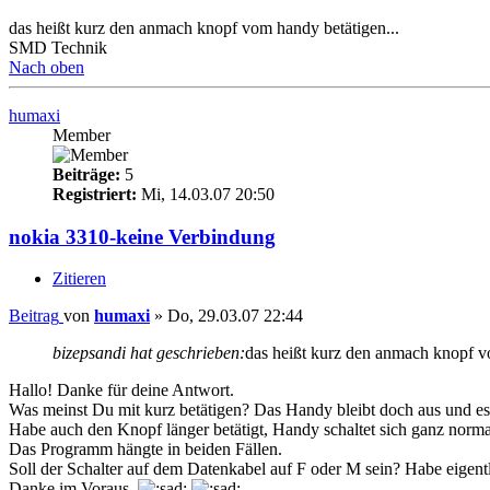
das heißt kurz den anmach knopf vom handy betätigen...
SMD Technik
Nach oben
humaxi
Member
Beiträge:
5
Registriert:
Mi, 14.03.07 20:50
nokia 3310-keine Verbindung
Zitieren
Beitrag
von
humaxi
»
Do, 29.03.07 22:44
bizepsandi hat geschrieben:
das heißt kurz den anmach knopf v
Hallo! Danke für deine Antwort.
Was meinst Du mit kurz betätigen? Das Handy bleibt doch aus und es e
Habe auch den Knopf länger betätigt, Handy schaltet sich ganz norma
Das Programm hängte in beiden Fällen.
Soll der Schalter auf dem Datenkabel auf F oder M sein? Habe eigentli
Danke im Voraus.