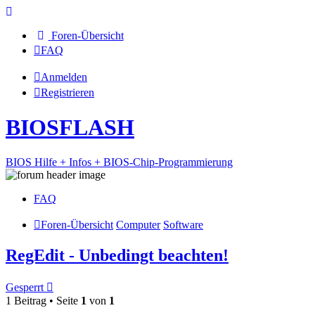
Foren-Übersicht
FAQ
Anmelden
Registrieren
BIOSFLASH
BIOS Hilfe + Infos + BIOS-Chip-Programmierung
FAQ
Foren-Übersicht
Computer
Software
RegEdit - Unbedingt beachten!
Gesperrt
1 Beitrag • Seite
1
von
1