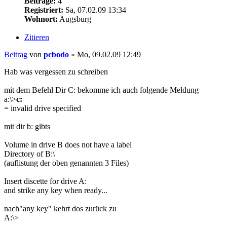
Beiträge:
4
Registriert:
Sa, 07.02.09 13:34
Wohnort:
Augsburg
Zitieren
Beitrag
von
pcbodo
»
Mo, 09.02.09 12:49
Hab was vergessen zu schreiben
mit dem Befehl Dir C: bekomme ich auch folgende Meldung
a:\>
c:
= invalid drive specified
mit dir b: gibts
Volume in drive B does not have a label
Directory of B:\
(auflistung der oben genannten 3 Files)
Insert discette for drive A:
and strike any key when ready...
nach"any key" kehrt dos zurück zu
A:\>