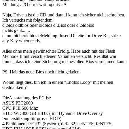
Meldung : I/O error writing drive A
Naja, Drive a ist die CD und darauf kann ich sicher nicht schreiben.
Ich versuchs mit folgendem:
c:\bios oldbios oder oldbios c:\Bios oder c:\oldbios
nichts geht.......
dann mit b:\oldbios >Meldung: Insert Dikette for Drive B: , strike
any Key when ready.
Alles ohne mein gewünschter Erfolg. Habs auch mit der Flash
Methode II mit verschiedenen Varianten versucht. Resultat war
immer, dass ich keine Sicherung meines alten Bios vornehmen kann.
PS. Hab das neue Bios noch nicht geladen.
Woran liegt dies, bin ich in einem "Endlos Loop" mit meinen
Geddanken ?
DieAusstattung des PC ist:
ASUS P3C2000
CPU P III 600 Mhz
HDD WD300 GB EIDE ( mit Dynamic Drive Overlay
>unterstützung für grosse HDD)
4 Partitionen c>Fat32 (System), d>fat32, e>NTFS, f>NTFS
HDD IBM 10GB SCSI (altes c und d LW)