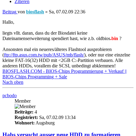
Zitieren
Beitrag
von
biosflash
»
Sa, 07.02.09 22:36
Hallo,
liegts vllt. daran, dass du der Biosdatei keine
Dateinamenserweiterung spendiert hast, wie z.b. oldbios
.bin
?
Ansonsten mal ein neueres/älteres Flashtool ausprobieren
(
ftp://ftp.asus.com.tw/pub/ASUS/mb/flash/
), oder nur eine einzelne
kleine FAT-16(32) HDD mit <2GB C:-Partition verbauen. Alle
anderen HDDs, vorallem die SCSI, unbedingt abklemmen!
BIOSFLASH.COM - BIOS-Chips Programmierung + Verkauf ||
BIOS-Chips Programming + Sale
Nach oben
pcbodo
Member
Beiträge:
4
Registriert:
Sa, 07.02.09 13:34
Wohnort:
Augsburg
Habs versucht ausser neue HDD zu formatieren