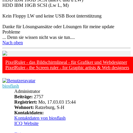
HDD IBM 10GB SCSI (Lw L, M)
Kein Floppy LW und keine USB Boot ünterstützung
Danke für Lösungsansätze oder Lösungen für meine update
Probleme
... Denn sie wissen nicht was sie tun....
Nach oben
PixelRuler - das Bildschirmlineal - für Grafiker und Webdesigner
PixelRuler - the Screen ruler - for Graphic artists & Web designers
biosflash
Administrator
Beiträge:
2757
Registriert:
Mo, 17.03.03 15:44
Wohnort:
Ratzeburg, S-H
Kontaktdaten:
Kontaktdaten von biosflash
ICQ
Website