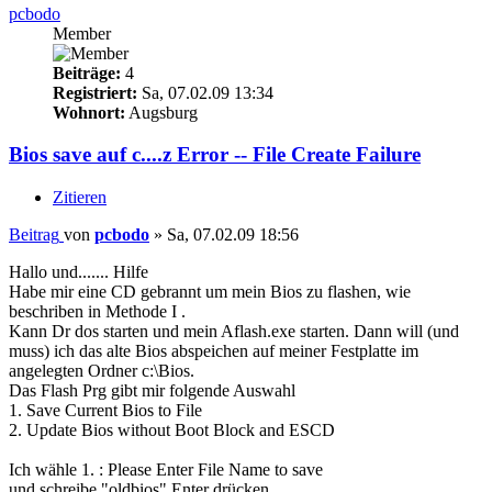
pcbodo
Member
Beiträge:
4
Registriert:
Sa, 07.02.09 13:34
Wohnort:
Augsburg
Bios save auf c....z Error -- File Create Failure
Zitieren
Beitrag
von
pcbodo
»
Sa, 07.02.09 18:56
Hallo und....... Hilfe
Habe mir eine CD gebrannt um mein Bios zu flashen, wie
beschriben in Methode I .
Kann Dr dos starten und mein Aflash.exe starten. Dann will (und
muss) ich das alte Bios abspeichen auf meiner Festplatte im
angelegten Ordner c:\Bios.
Das Flash Prg gibt mir folgende Auswahl
1. Save Current Bios to File
2. Update Bios without Boot Block and ESCD
Ich wähle 1. : Please Enter File Name to save
und schreibe "oldbios" Enter drücken