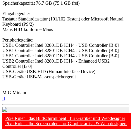
Speicherkapazität 76.7 GB (75.1 GB frei)
Eingabegeräte:
Tastatur Standardtastatur (101/102 Tasten) oder Microsoft Natural
Keyboard (PS/2)
Maus HID-konforme Maus
Peripheriegeräte:
USB1 Controller Intel 82801DB ICH4 - USB Controller [B-0]
USB1 Controller Intel 82801DB ICH4 - USB Controller [B-0]
USB1 Controller Intel 82801DB ICH4 - USB Controller [B-0]
USB2 Controller Intel 82801DB ICH4 - Enhanced USB2
Controller [B-0]
USB-Geräte USB-HID (Human Interface Device)
USB-Geräte USB-Massenspeichergerät
MfG Miriam
Nach
oben
PixelRuler - das Bildschirmlineal - für Grafiker und Webdesigner
PixelRuler - the Screen ruler - for Graphic artists & Web designers