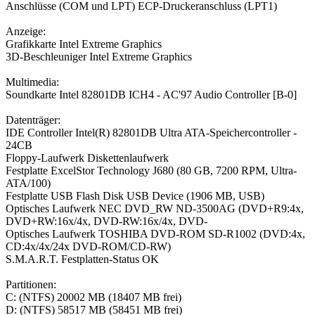
Anschlüsse (COM und LPT) ECP-Druckeranschluss (LPT1)
Anzeige:
Grafikkarte Intel Extreme Graphics
3D-Beschleuniger Intel Extreme Graphics
Multimedia:
Soundkarte Intel 82801DB ICH4 - AC'97 Audio Controller [B-0]
Datenträger:
IDE Controller Intel(R) 82801DB Ultra ATA-Speichercontroller -
24CB
Floppy-Laufwerk Diskettenlaufwerk
Festplatte ExcelStor Technology J680 (80 GB, 7200 RPM, Ultra-
ATA/100)
Festplatte USB Flash Disk USB Device (1906 MB, USB)
Optisches Laufwerk NEC DVD_RW ND-3500AG (DVD+R9:4x,
DVD+RW:16x/4x, DVD-RW:16x/4x, DVD-
Optisches Laufwerk TOSHIBA DVD-ROM SD-R1002 (DVD:4x,
CD:4x/4x/24x DVD-ROM/CD-RW)
S.M.A.R.T. Festplatten-Status OK
Partitionen:
C: (NTFS) 20002 MB (18407 MB frei)
D: (NTFS) 58517 MB (58451 MB frei)