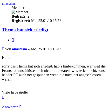
anastasia
Member
Beiträge:
2
Registriert:
Mo, 25.01.10 15:58
Thema hat sich erledigt
Zitieren
Beitrag
von
anastasia
»
Mo, 25.01.10 16:43
Hallo,
sorry das Thema hat sich erledigt, hab´s hinbekommen, war weil die
Frontstromanschlüsse noch nicht dran waren, wusste ich nicht, sonst
hat der PC auch net gespunnen wenn die noch net angeschlossen
waren.
Viele liebe grüße
Nach
oben
Antworten