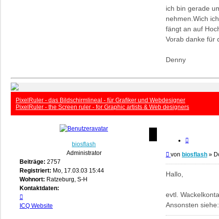
ich bin gerade 
nehmen.Wich ich f
fängt an auf Hoc
Vorab danke für 
Denny
PixelRuler - das Bildschirmlineal - für Grafiker und Webdesigner
PixelRuler - the Screen ruler - for Graphic artists & Web designers
Zitieren
biosflash
Administrator
Beitrag
von
biosflash
»
D
Beiträge:
2757
Registriert:
Mo, 17.03.03 15:44
Hallo,
Wohnort:
Ratzeburg, S-H
Kontaktdaten:
evtl. Wackelkont
Kontaktdaten
Ansonsten siehe
von
ICQ
Website
biosflash