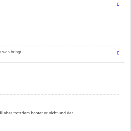
Nach
oben
s was bringt.
Nach
oben
ll aber trotzdem bootet er nicht und der