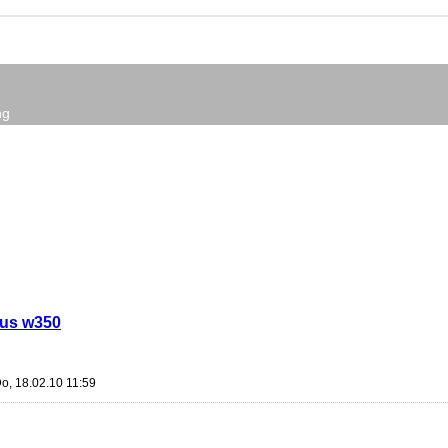
ng
ius w350
o, 18.02.10 11:59