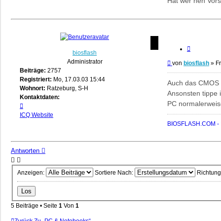
Hat wer nen Vor
Zitieren
biosflash
Administrator
Beitrag
von
biosflash
»
Fr
Beiträge:
2757
Registriert:
Mo, 17.03.03 15:44
Auch das CMOS g
Wohnort:
Ratzeburg, S-H
Ansonsten tippe 
Kontaktdaten:
PC normalerweise
Kontaktdaten
von
ICQ
Website
biosflash
BIOSFLASH.COM - B
Antworten
Anzeigen:
Sortiere Nach:
Richtung
5 Beiträge • Seite
1
Von
1
Zurück Zu „PC & Notebooks“