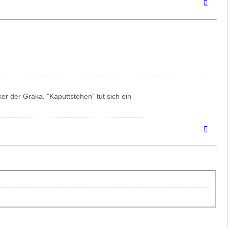
Nach
oben
r der Graka. "Kaputtstehen" tut sich ein
Nach
oben