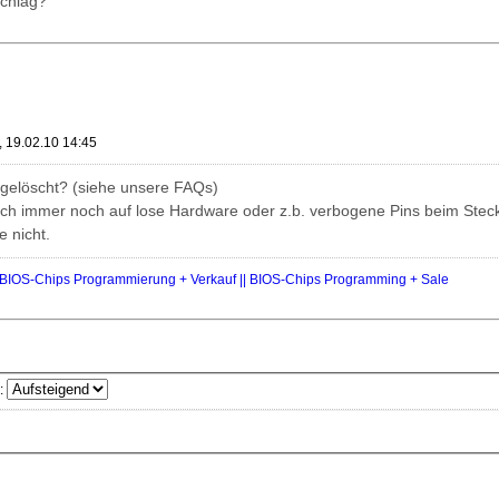
schlag?
, 19.02.10 14:45
elöscht? (siehe unsere FAQs)
ich immer noch auf lose Hardware oder z.b. verbogene Pins beim Stecke
 nicht.
IOS-Chips Programmierung + Verkauf || BIOS-Chips Programming + Sale
: