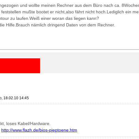
umgezogen und wollte meinen Rechner aus dem Büro nach ca. 8Wochen 
eststellen mußte bootet er nicht,also fährt nicht hoch.Lediglich ein m
htour zu laufen.Weiß einer woran das liegen kann?
die Hilfe.Brauch nämlich dringend Daten von dem Rechner.
o, 18.02.10 14:45
akt, loses Kabel/Hardware.
:
http://www.flazh.de/bios-pieptoene.htm