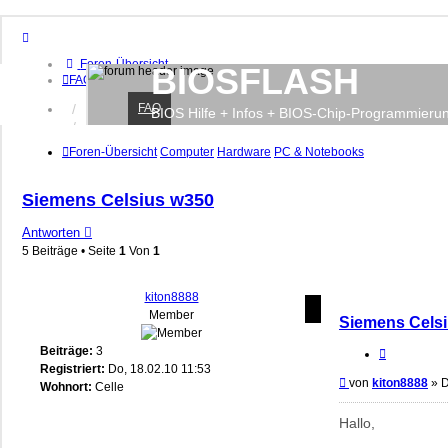
Foren-Übersicht
BIOSFLASH
FAQ
FAQ
Anmelden
BIOS Hilfe + Infos + BIOS-Chip-Programmieru
Registrieren
Foren-Übersicht
Computer
Hardware
PC & Notebooks
Siemens Celsius w350
Antworten
5 Beiträge • Seite
1
Von
1
kiton8888
Member
Siemens Cels
Beiträge:
3
Zitieren
Registriert:
Do, 18.02.10 11:53
Beitrag
von
kiton8888
»
D
Wohnort:
Celle
Hallo,