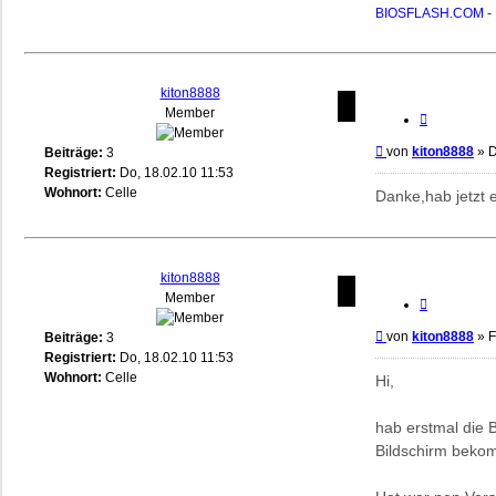
BIOSFLASH.COM - B
kiton8888
Member
Zitieren
Beitrag
von
kiton8888
»
D
Beiträge:
3
Registriert:
Do, 18.02.10 11:53
Wohnort:
Celle
Danke,hab jetzt e
kiton8888
Member
Zitieren
Beitrag
von
kiton8888
»
F
Beiträge:
3
Registriert:
Do, 18.02.10 11:53
Wohnort:
Celle
Hi,
hab erstmal die B
Bildschirm bekom