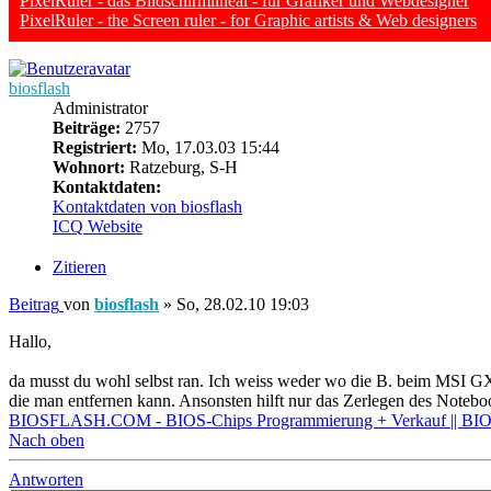
PixelRuler - das Bildschirmlineal - für Grafiker und Webdesigner
PixelRuler - the Screen ruler - for Graphic artists & Web designers
biosflash
Administrator
Beiträge:
2757
Registriert:
Mo, 17.03.03 15:44
Wohnort:
Ratzeburg, S-H
Kontaktdaten:
Kontaktdaten von biosflash
ICQ
Website
Zitieren
Beitrag
von
biosflash
»
So, 28.02.10 19:03
Hallo,
da musst du wohl selbst ran. Ich weiss weder wo die B. beim MSI GX 6
die man entfernen kann. Ansonsten hilft nur das Zerlegen des Notebo
BIOSFLASH.COM - BIOS-Chips Programmierung + Verkauf || BIOS
Nach oben
Antworten