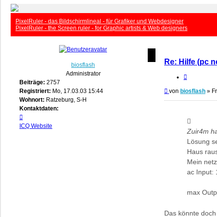
PixelRuler - das Bildschirmlineal - für Grafiker und Webdesigner
PixelRuler - the Screen ruler - for Graphic artists & Web designers
Re: Hilfe (pc 
biosflash
Administrator
Zitieren
Beiträge:
2757
Beitrag
Registriert:
Mo, 17.03.03 15:44
von
biosflash
»
Fr
Wohnort:
Ratzeburg, S-H
Kontaktdaten:
Kontaktdaten
von
ICQ
Website
Zuir4m ha
biosflash
Lösung se
Haus rau
Mein netz
ac Input:
max Outp
Das könnte doch 