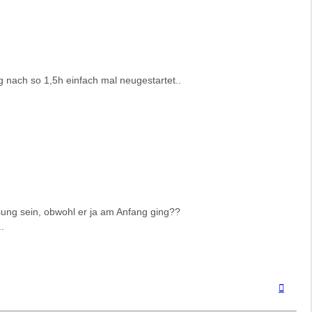
 nach so 1,5h einfach mal neugestartet..
sung sein, obwohl er ja am Anfang ging??
.
Nach
oben