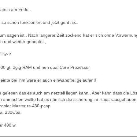
atein am Ende..
so schön funktioniert und jetzt geht nix..
m sagen ist.. Nach längerer Zeit zockend hat er sich ohne Vorwarnung
n und wieder gebootet.,
ilfe??
800 gt, 2gig RAM und nen dual Core Prozessor
einte bei ihm wäre er auch einwandfrei gelaufen!!
e gelesen das es auch am netzteil liegen kann.. Aber kann dass die Lö
hn anmachen wollte hat es nämlich die sicherung im Haus rausgehauen.
: cooler Master rs-430-pcap
0a. 230v/5a
er 400 w