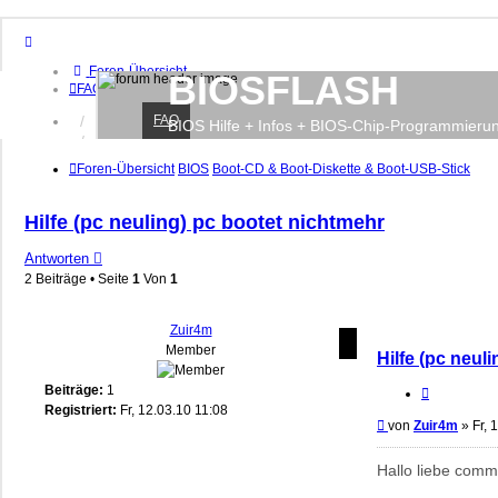
Foren-Übersicht
BIOSFLASH
FAQ
FAQ
Anmelden
BIOS Hilfe + Infos + BIOS-Chip-Programmieru
Registrieren
Foren-Übersicht
BIOS
Boot-CD & Boot-Diskette & Boot-USB-Stick
Hilfe (pc neuling) pc bootet nichtmehr
Antworten
2 Beiträge • Seite
1
Von
1
Zuir4m
Member
Hilfe (pc neul
Beiträge:
1
Zitieren
Registriert:
Fr, 12.03.10 11:08
Beitrag
von
Zuir4m
»
Fr, 
Hallo liebe comm