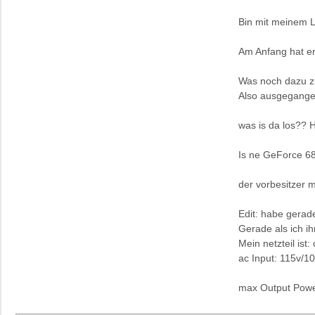
Bin mit meinem L
Am Anfang hat er 
Was noch dazu zu
Also ausgegange
was is da los?? H
Is ne GeForce 6
der vorbesitzer m
Edit: habe gerad
Gerade als ich i
Mein netzteil ist
ac Input: 115v/1
max Output Pow