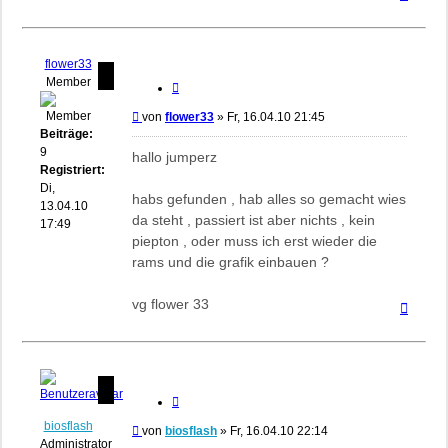
oben
flower33
Member
Zitieren
Beitrag
von
flower33
»
Fr, 16.04.10 21:45
Beiträge:
9
hallo jumperz
Registriert:
Di,
habs gefunden , hab alles so gemacht wies
13.04.10
da steht , passiert ist aber nichts , kein
17:49
piepton , oder muss ich erst wieder die
rams und die grafik einbauen ?
vg flower 33
Nach
oben
Zitieren
biosflash
Beitrag
von
biosflash
»
Fr, 16.04.10 22:14
Administrator