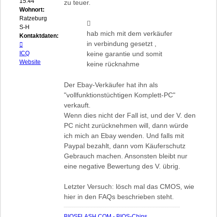
15:44
zu teuer.
Wohnort:
Ratzeburg,
S-H
hab mich mit dem verkäufer
Kontaktdaten:
in verbindung gesetzt ,
Kontaktdaten
von
ICQ
keine garantie und somit
biosflash
Website
keine rücknahme
Der Ebay-Verkäufer hat ihn als
"vollfunktionstüchtigen Komplett-PC"
verkauft.
Wenn dies nicht der Fall ist, und der V. den
PC nicht zurücknehmen will, dann würde
ich mich an Ebay wenden. Und falls mit
Paypal bezahlt, dann vom Käuferschutz
Gebrauch machen. Ansonsten bleibt nur
eine negative Bewertung des V. übrig.
Letzter Versuch: lösch mal das CMOS, wie
hier in den FAQs beschrieben steht.
BIOSFLASH.COM - BIOS-Chips