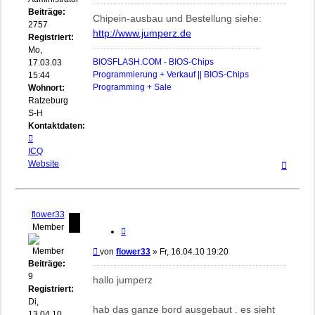
Beiträge:
Chipein-ausbau und Bestellung siehe:
2757
http://www.jumperz.de
Registriert:
Mo,
BIOSFLASH.COM - BIOS-Chips
17.03.03
Programmierung + Verkauf || BIOS-Chips
15:44
Programming + Sale
Wohnort:
Ratzeburg,
S-H
Kontaktdaten:
Kontaktdaten
von
ICQ
Nach
biosflash
Website
oben
flower33
Member
Zitieren
Beitrag
von
flower33
»
Fr, 16.04.10 19:20
Beiträge:
9
hallo jumperz
Registriert:
Di,
hab das ganze bord ausgebaut . es sieht
13.04.10