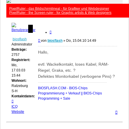
PixelRuler - das Bildschirmlineal - für Grafiker und Webdesigner
PixelRuler - the Screen ruler - for Graphic artists & Web designers
Zitieren
biosflash
Beitrag
von
biosflash
»
Do, 15.04.10 14:49
Administrator
Beiträge:
Hallo,
2757
Registriert:
evtl. Wackelkontakt, loses Kabel, RAM-
Mo,
Riegel, Graka, etc. ?
17.03.03
15:44
Defektes Monitorkabel (verbogene Pins) ?
Wohnort:
Ratzeburg,
BIOSFLASH.COM - BIOS-Chips
S-H
Programmierung + Verkauf || BIOS-Chips
Kontaktdaten:
Programming + Sale
Kontaktdaten
von
ICQ
Nach
biosflash
Website
oben