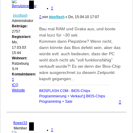
Zitieren
biosflash
Beitrag
von
biosflash
»
Do, 15.04.10 17:07
Administrator
Beiträge:
Bau mal RAM und Graka aus, und boote
2757
mal kurz für ~30 sek.
Registriert:
Kommen dann Piepstöne? Wenn nicht,
Mo,
dann könnte das Bios defekt sein, aber das
17.03.03
15:44
würde evtl. auch bedeuten, dass der PC
Wohnort:
wohl doch nicht als "voll funktionsfähig"
Ratzeburg,
verkauft wurde?! Es sei denn der Bios-Chip
S-H
wäre ausgerechnet zu diesem Zeitpunkt
Kontaktdaten:
kaputt gegangen...
Kontaktdaten
von
ICQ
biosflash
Website
BIOSFLASH.COM - BIOS-Chips
Programmierung + Verkauf || BIOS-Chips
Nach
Programming + Sale
oben
flower33
Member
Zitieren