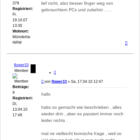
lief nicht, also besser finger weg von
379
Registriert:
gebrauchtem PCs und zubehör........
Fr,
19.10.07
13:30
Wohnort:
Münsterland
Nach
NRW
oben
flower33
Member
Zitieren
Beitrag
von
flower33
»
Sa, 17.04.10 12:47
Beiträge:
9
hallo
Registriert:
Di,
habs so gemacht wie beschrieben , alles
13.04.10
wieder drin , aber es passiert immer noch
17:49
leider nichts .
mal ne vielleicht komische frage , weil so