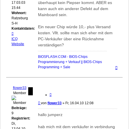
überhaupt kein Piepser kommt. ABER es
17.03.03
15:44
kann auch ein anderer Defekt auf dem
Wohnort:
Mainboard sein.
Ratzeburg,
S-H
Ein neuer Chip würde 10,- plus Versand
Kontaktdaten:
kosten. Vllt. sollte man sich eher mit dem
Kontaktdaten
von
PC-Verkäufer über eine Rücknahme
ICQ
biosflash
Website
verständigen?
BIOSFLASH.COM - BIOS-Chips
Programmierung + Verkauf || BIOS-Chips
Nach
Programming + Sale
oben
flower33
Member
Zitieren
Beitrag
von
flower33
»
Fr, 16.04.10 12:08
Beiträge:
9
hallo jumperz
Registriert:
Di,
hab mich mit dem verkäufer in verbindung
13.04.10