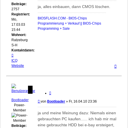
Beiträge:
ja, alles einbauen, dann CMOS löschen.
2757
Registriert:
BIOSFLASH.COM - BIOS-Chips
Mo,
Programmierung + Verkauf || BIOS-Chips
17.03.03
Programming + Sale
15:44
Wohnort:
Ratzeburg,
S-H
Kontaktdaten:
Kontaktdaten
von
ICQ
Nach
biosflash
Website
oben
Zitieren
Bootloader
Beitrag
von
Bootloader
»
Fr, 16.04.10 23:36
Power-
Member
ja und meine Meinung dazu: Niemals einen
gebrauchten PC kaufen...... ich hab mir mal
eine gebrauchte HDD bei e-bay ersteigert,
Beiträge: