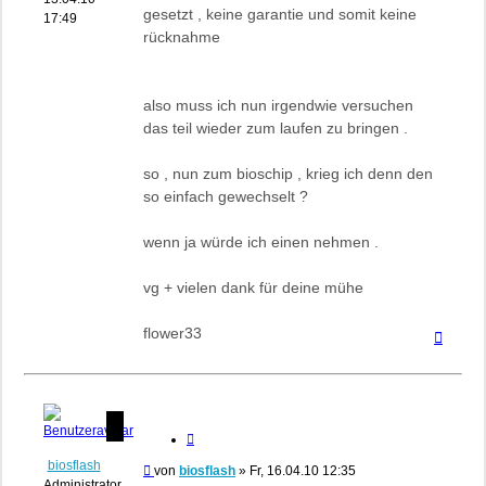
gesetzt , keine garantie und somit keine
17:49
rücknahme
also muss ich nun irgendwie versuchen
das teil wieder zum laufen zu bringen .
so , nun zum bioschip , krieg ich denn den
so einfach gewechselt ?
wenn ja würde ich einen nehmen .
vg + vielen dank für deine mühe
flower33
Nach
oben
Zitieren
biosflash
Beitrag
von
biosflash
»
Fr, 16.04.10 12:35
Administrator