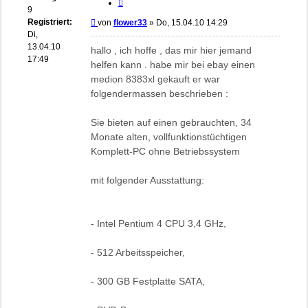
Zitieren
9
Registriert:
Beitrag
von
flower33
»
Do, 15.04.10 14:29
Di,
13.04.10
hallo , ich hoffe , das mir hier jemand
17:49
helfen kann . habe mir bei ebay einen
medion 8383xl gekauft er war
folgendermassen beschrieben :
Sie bieten auf einen gebrauchten, 34
Monate alten, vollfunktionstüchtigen
Komplett-PC ohne Betriebssystem
mit folgender Ausstattung:
- Intel Pentium 4 CPU 3,4 GHz,
- 512 Arbeitsspeicher,
- 300 GB Festplatte SATA,