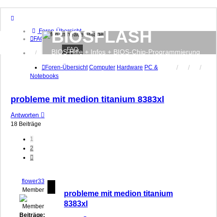
BIOSFLASH
Foren-Übersicht
FAQ
FAQ
BIOS Hilfe + Infos + BIOS-Chip-Programmierung
Anmelden
Registrieren
Foren-Übersicht
Computer
Hardware
PC &
Notebooks
probleme mit medion titanium 8383xl
Antworten
18 Beiträge
1
2
Nächste
flower33
Member
probleme mit medion titanium
8383xl
Beiträge: