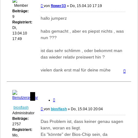
Beitrag
von
flower33
»
Do, 15.04.10 17:19
Beiträge:
9
hallo jumperz
Registriert:
Di,
habs gemacht , aber es piepst nichts , was
13.04.10
nun ???
17:49
ist das sehr schlimm , oder bekommt man
das wieder relativ preiswert hin ?
vielen dank erst mal für deine mühe
Nach
oben
Zitieren
biosflash
Beitrag
von
biosflash
»
Do, 15.04.10 20:04
Administrator
Beiträge:
Das Problem ist, dass keiner genau sagen
2757
kann, woran es liegt.
Registriert:
Es "könnte" der Bios-Chip sein, da
Mo,