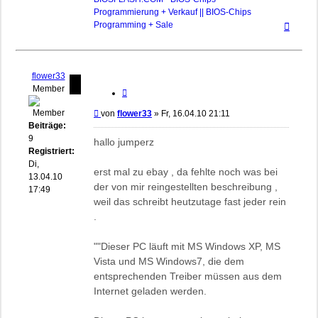
Programmierung + Verkauf || BIOS-Chips
Nach
Programming + Sale
oben
flower33
Member
Zitieren
Beitrag
von
flower33
»
Fr, 16.04.10 21:11
Beiträge:
9
hallo jumperz
Registriert:
Di,
erst mal zu ebay , da fehlte noch was bei
13.04.10
der von mir reingestellten beschreibung ,
17:49
weil das schreibt heutzutage fast jeder rein
.
""Dieser PC läuft mit MS Windows XP, MS
Vista und MS Windows7, die dem
entsprechenden Treiber müssen aus dem
Internet geladen werden.