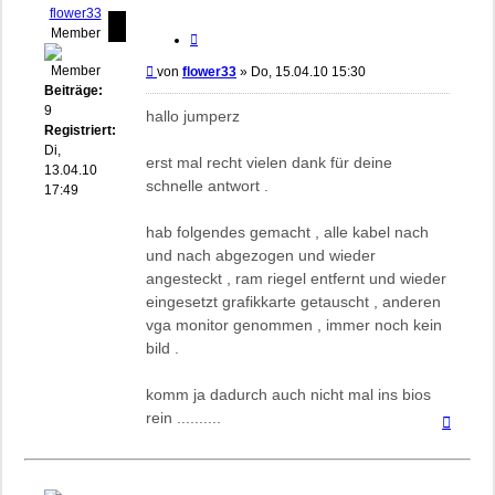
flower33
Member
Zitieren
Beitrag
von
flower33
»
Do, 15.04.10 15:30
Beiträge:
9
hallo jumperz
Registriert:
Di,
erst mal recht vielen dank für deine
13.04.10
schnelle antwort .
17:49
hab folgendes gemacht , alle kabel nach
und nach abgezogen und wieder
angesteckt , ram riegel entfernt und wieder
eingesetzt grafikkarte getauscht , anderen
vga monitor genommen , immer noch kein
bild .
komm ja dadurch auch nicht mal ins bios
rein ..........
Nach
oben