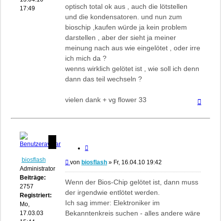
optisch total ok aus , auch die lötstellen
17:49
und die kondensatoren. und nun zum
bioschip ,kaufen würde ja kein problem
darstellen , aber der sieht ja meiner
meinung nach aus wie eingelötet , oder irre
ich mich da ?
wenns wirklich gelötet ist , wie soll ich denn
dann das teil wechseln ?
vielen dank + vg flower 33
Nach
oben
Zitieren
biosflash
Beitrag
von
biosflash
»
Fr, 16.04.10 19:42
Administrator
Beiträge:
Wenn der Bios-Chip gelötet ist, dann muss
2757
der irgendwie entlötet werden.
Registriert:
Ich sag immer: Elektroniker im
Mo,
Bekanntenkreis suchen - alles andere wäre
17.03.03