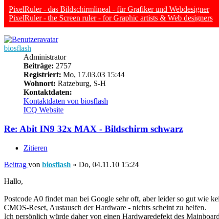
PixelRuler - das Bildschirmlineal - für Grafiker und Webdesigner
PixelRuler - the Screen ruler - for Graphic artists & Web designers
biosflash
Administrator
Beiträge:
2757
Registriert:
Mo, 17.03.03 15:44
Wohnort:
Ratzeburg, S-H
Kontaktdaten:
Kontaktdaten von biosflash
ICQ
Website
Re: Abit IN9 32x MAX - Bildschirm schwarz
Zitieren
Beitrag
von
biosflash
»
Do, 04.11.10 15:24
Hallo,
Postcode A0 findet man bei Google sehr oft, aber leider so gut wie k
CMOS-Reset, Austausch der Hardware - nichts scheint zu helfen.
Ich persönlich würde daher von einen Hardwaredefekt des Mainboar