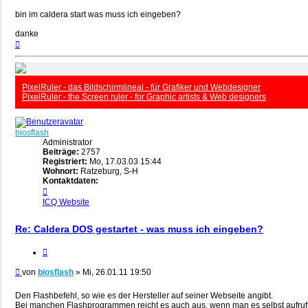
bin im caldera start was muss ich eingeben?
danke
Nach
oben
PixelRuler - das Bildschirmlineal - für Grafiker und Webdesigner
PixelRuler - the Screen ruler - for Graphic artists & Web designers
biosflash
Administrator
Beiträge:
2757
Registriert:
Mo, 17.03.03 15:44
Wohnort:
Ratzeburg, S-H
Kontaktdaten:
Kontaktdaten
von
ICQ
Website
biosflash
Re: Caldera DOS gestartet - was muss ich eingeben?
Zitieren
Beitrag
von
biosflash
»
Mi, 26.01.11 19:50
Den Flashbefehl, so wie es der Hersteller auf seiner Webseite angibt.
Bei manchen Flashprogrammen reicht es auch aus, wenn man es selbst aufruft