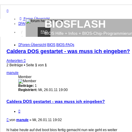
Foren-Übersicht
BIOSFLASH
FAQ
FAQ
Anmelden
BIOS Hilfe + Infos + BIOS-Chip-Programmieru
Registrieren
Foren-Übersicht
BIOS
BIOS-FAQs
Caldera DOS gestartet - was muss ich eingeben?
Antworten
2 Beiträge • Seite
1
von
1
manule
Member
Beiträge:
1
Registriert:
Mi, 26.01.11 19:00
Caldera DOS gestartet - was muss ich eingeben?
Zitieren
Beitrag
von
manule
»
Mi, 26.01.11 19:02
hi habe heute auf dvd boot bios fertig gemacht nun wie geht es weiter