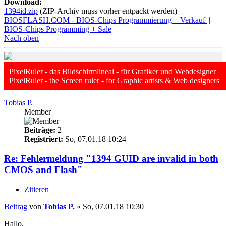
Download:
1394id.zip
(ZIP-Archiv muss vorher entpackt werden)
BIOSFLASH.COM - BIOS-Chips Programmierung + Verkauf ||
BIOS-Chips Programming + Sale
Nach oben
PixelRuler - das Bildschirmlineal - für Grafiker und Webdesigner
PixelRuler - the Screen ruler - for Graphic artists & Web designers
Tobias P.
Member
Beiträge:
2
Registriert:
So, 07.01.18 10:24
Re: Fehlermeldung "1394 GUID are invalid in both
CMOS and Flash"
Zitieren
Beitrag
von
Tobias P.
»
So, 07.01.18 10:30
Hallo,