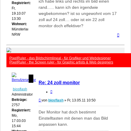
ich habe links und rechts im bild einen
Registriert:
rand...... kann ich den irgendwie
Fr,
wegbekommen? ist so ungewohnt vom 17
19.10.07
13:30
zoll auf 24 zoll.... oder ist ein 22 zoll
Wohnort:
monitor doch effektiver?
Münsterland
Nach
NRW
oben
PixelRuler - das Bildschirmlineal - für Grafiker und Webdesigner
PixelRuler - the Screen ruler - for Graphic artists & Web designers
Re: 24 zoll monitor
biosflash
Zitieren
Administrator
Beiträge:
Beitrag
von
biosflash
»
Fr, 13.05.11 10:50
2757
Registriert:
Der Monitor hat doch bestimmt
Mo,
Einstelltasten mit denen man das Bild
17.03.03
anpassen kann.
15:44