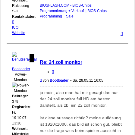
Wohnort:
BIOSFLASH.COM - BIOS-Chips
Ratzeburg,
Programmierung + Verkauf || BIOS-Chips
S-H
Programming + Sale
Kontaktdaten:
Kontaktdaten
von
ICQ
Nach
biosflash
Website
oben
Re: 24 zoll monitor
Bootloader
Zitieren
Power-
Member
Beitrag
von
Bootloader
»
Sa, 28.05.11 16:05
jo moin, also man hat mir gesagt das nur
Beiträge:
der 24 zoll monitor full HD am besten
379
darstellt, als zb. ein 22 zoll monitor.
Registriert:
Fr,
ist diese aussage richtig? meine auflösung
19.10.07
13:30
ist 1920x1080. das bild ist schon gut. bleibt
Wohnort:
nur die frage wies beim spielen aussieht in
Münsterland