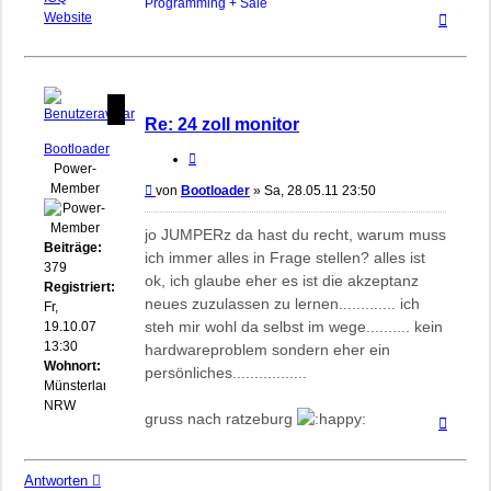
Programming + Sale
Nach
biosflash
Website
oben
Re: 24 zoll monitor
Bootloader
Zitieren
Power-
Member
Beitrag
von
Bootloader
»
Sa, 28.05.11 23:50
jo JUMPERz da hast du recht, warum muss
Beiträge:
ich immer alles in Frage stellen? alles ist
379
ok, ich glaube eher es ist die akzeptanz
Registriert:
neues zuzulassen zu lernen............. ich
Fr,
steh mir wohl da selbst im wege.......... kein
19.10.07
13:30
hardwareproblem sondern eher ein
Wohnort:
persönliches.................
Münsterland
NRW
gruss nach ratzeburg
Nach
oben
Antworten