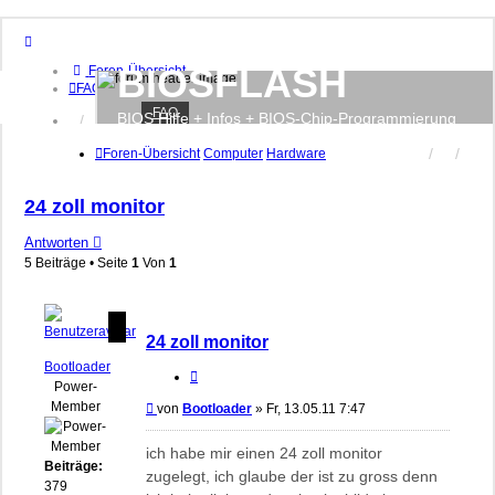
BIOSFLASH
Foren-Übersicht
FAQ
FAQ
BIOS Hilfe + Infos + BIOS-Chip-Programmierung
Anmelden
Registrieren
Foren-Übersicht
Computer
Hardware
24 zoll monitor
Antworten
5 Beiträge • Seite
1
Von
1
24 zoll monitor
Bootloader
Zitieren
Power-
Member
Beitrag
von
Bootloader
»
Fr, 13.05.11 7:47
ich habe mir einen 24 zoll monitor
Beiträge:
zugelegt, ich glaube der ist zu gross denn
379