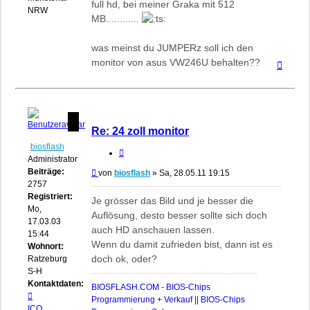
full hd, bei meiner Graka mit 512
NRW
MB............
was meinst du JUMPERz soll ich den
monitor von asus VW246U behalten??
Nach
oben
Re: 24 zoll monitor
biosflash
Zitieren
Administrator
Beiträge:
Beitrag
von
biosflash
»
Sa, 28.05.11 19:15
2757
Registriert:
Je grösser das Bild und je besser die
Mo,
Auflösung, desto besser sollte sich doch
17.03.03
auch HD anschauen lassen.
15:44
Wenn du damit zufrieden bist, dann ist es
Wohnort:
doch ok, oder?
Ratzeburg,
S-H
Kontaktdaten:
BIOSFLASH.COM - BIOS-Chips
Kontaktdaten
Programmierung + Verkauf || BIOS-Chips
von
ICQ