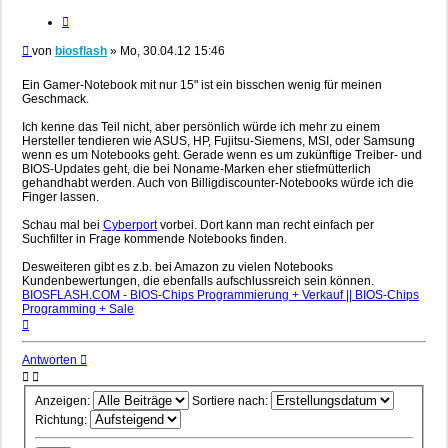
Zitieren
Beitrag
von
biosflash
»
Mo, 30.04.12 15:46
Ein Gamer-Notebook mit nur 15" ist ein bisschen wenig für meinen
Geschmack.
Ich kenne das Teil nicht, aber persönlich würde ich mehr zu einem
Hersteller tendieren wie ASUS, HP, Fujitsu-Siemens, MSI, oder Samsung
wenn es um Notebooks geht. Gerade wenn es um zukünftige Treiber- und
BIOS-Updates geht, die bei Noname-Marken eher stiefmütterlich
gehandhabt werden. Auch von Billigdiscounter-Notebooks würde ich die
Finger lassen.
Schau mal bei
Cyberport
vorbei. Dort kann man recht einfach per
Suchfilter in Frage kommende Notebooks finden.
Desweiteren gibt es z.b. bei Amazon zu vielen Notebooks
Kundenbewertungen, die ebenfalls aufschlussreich sein können.
BIOSFLASH.COM - BIOS-Chips Programmierung + Verkauf || BIOS-Chips
Programming + Sale
Nach
oben
Antworten
Anzeigen:
Sortiere nach:
Richtung: