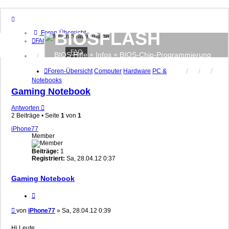
BIOSFLASH
Foren-Übersicht
FAQ
FAQ
BIOS Hilfe + Infos + BIOS-Chip-Programmierung
Anmelden
Registrieren
Foren-Übersicht
Computer
Hardware
PC &
Notebooks
Gaming Notebook
Antworten
2 Beiträge • Seite
1
von
1
iPhone77
Member
Beiträge:
1
Registriert:
Sa, 28.04.12 0:37
Gaming Notebook
Zitieren
Beitrag
von
iPhone77
»
Sa, 28.04.12 0:39
Hi Leute,