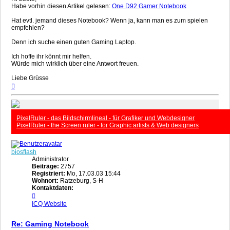
Habe vorhin diesen Artikel gelesen:
One D92 Gamer Notebook
Hat evtl. jemand dieses Notebook? Wenn ja, kann man es zum spielen
empfehlen?
Denn ich suche einen guten Gaming Laptop.
Ich hoffe ihr könnt mir helfen.
Würde mich wirklich über eine Antwort freuen.
Liebe Grüsse
Nach
oben
PixelRuler - das Bildschirmlineal - für Grafiker und Webdesigner
PixelRuler - the Screen ruler - for Graphic artists & Web designers
biosflash
Administrator
Beiträge:
2757
Registriert:
Mo, 17.03.03 15:44
Wohnort:
Ratzeburg, S-H
Kontaktdaten:
Kontaktdaten
von
ICQ
Website
biosflash
Re: Gaming Notebook