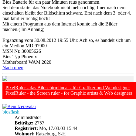
Bios Batterie für ein paar Minuten raus genommen.
Seit dem startet das Notebook nicht mehr richtig, Imer nach dem
einschalten bleibt der Bildschirm schwarz. Erst nach dem 3. oder 4.
mal fährt er richtig hoch!
Mit einem Programm aus dem Internet konnte ich die Bilder
machen.( Im Anhang)
Ergänzung vom 30.08.2012 19:55 Uhr: Ach so, es handelt sich um
ein Medion MD 97900
MSN Nr. 30005626
Bios Typ Phoenix
Motherboard WAM 2020
Nach oben
PixelRuler - das Bildschirmlineal - für Grafiker und Webdesigner
PixelRuler - the Screen ruler - for Graphic artists & Web designers
biosflash
Administrator
Beiträge:
2757
Registriert:
Mo, 17.03.03 15:44
Wohnort:
Ratzeburg, S-H