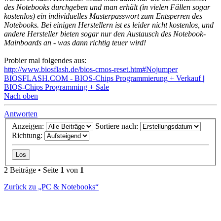
des Notebooks durchgeben und man erhält (in vielen Fällen sogar
kostenlos) ein individuelles Masterpasswort zum Entsperren des
Notebooks. Bei einigen Herstellern ist es leider nicht kostenlos, und
andere Hersteller bieten sogar nur den Austausch des Notebook-
Mainboards an - was dann richtig teuer wird!
Probier mal folgendes aus:
http://www.biosflash.de/bios-cmos-reset.htm#Nojumper
BIOSFLASH.COM - BIOS-Chips Programmierung + Verkauf ||
BIOS-Chips Programming + Sale
Nach oben
Antworten
Anzeigen:
Sortiere nach:
Richtung:
2 Beiträge • Seite
1
von
1
Zurück zu „PC & Notebooks“