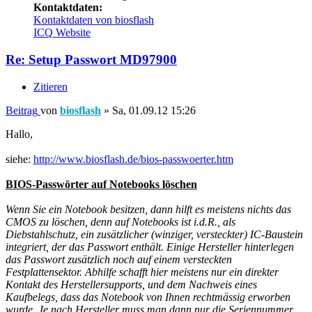
Kontaktdaten:
Kontaktdaten von biosflash
ICQ
Website
Re: Setup Passwort MD97900
Zitieren
Beitrag
von
biosflash
»
Sa, 01.09.12 15:26
Hallo,
siehe:
http://www.biosflash.de/bios-passwoerter.htm
BIOS-Passwörter auf Notebooks löschen
Wenn Sie ein Notebook besitzen, dann hilft es meistens nichts das
CMOS zu löschen, denn auf Notebooks ist i.d.R., als
Diebstahlschutz, ein zusätzlicher (winziger, versteckter) IC-Baustein
integriert, der das Passwort enthält. Einige Hersteller hinterlegen
das Passwort zusätzlich noch auf einem versteckten
Festplattensektor. Abhilfe schafft hier meistens nur ein direkter
Kontakt des Herstellersupports, und dem Nachweis eines
Kaufbelegs, dass das Notebook von Ihnen rechtmässig erworben
wurde. Je nach Hersteller muss man dann nur die Seriennummer