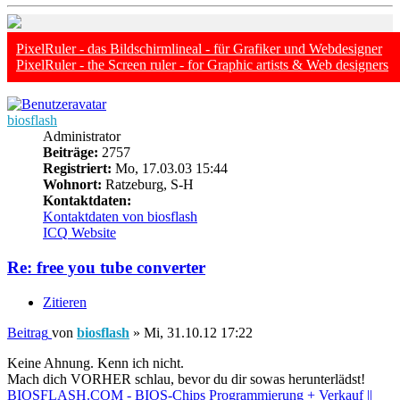
PixelRuler - das Bildschirmlineal - für Grafiker und Webdesigner
PixelRuler - the Screen ruler - for Graphic artists & Web designers
biosflash
Administrator
Beiträge:
2757
Registriert:
Mo, 17.03.03 15:44
Wohnort:
Ratzeburg, S-H
Kontaktdaten:
Kontaktdaten von biosflash
ICQ
Website
Re: free you tube converter
Zitieren
Beitrag
von
biosflash
»
Mi, 31.10.12 17:22
Keine Ahnung. Kenn ich nicht.
Mach dich VORHER schlau, bevor du dir sowas herunterlädst!
BIOSFLASH.COM - BIOS-Chips Programmierung + Verkauf ||