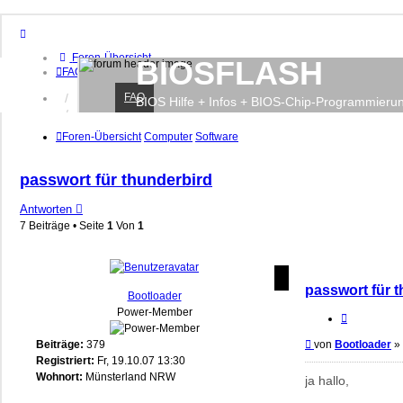
Foren-Übersicht
BIOSFLASH
FAQ
FAQ
Anmelden
BIOS Hilfe + Infos + BIOS-Chip-Programmieru
Registrieren
Foren-Übersicht
Computer
Software
passwort für thunderbird
Antworten
7 Beiträge • Seite
1
Von
1
passwort für 
Bootloader
Power-Member
Zitieren
Beitrag
Beiträge:
379
von
Bootloader
»
Registriert:
Fr, 19.10.07 13:30
Wohnort:
Münsterland NRW
ja hallo,