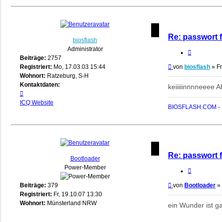
Re: passwort 
biosflash
Administrator
Zitieren
Beiträge:
2757
Beitrag
Registriert:
Mo, 17.03.03 15:44
von
biosflash
»
Fr
Wohnort:
Ratzeburg, S-H
Kontaktdaten:
keiiiiinnnneeee Ah
Kontaktdaten
von
ICQ
Website
BIOSFLASH.COM - B
biosflash
Re: passwort 
Bootloader
Power-Member
Zitieren
Beitrag
Beiträge:
379
von
Bootloader
»
Registriert:
Fr, 19.10.07 13:30
Wohnort:
Münsterland NRW
ein Wunder ist ga