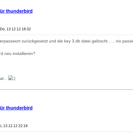
für thunderbird
Do, 13.12.12 18:32
rpasswort zurückgesetzt und die key 3.db datei gelöscht...... nix passie
rd neu installieren?
at...
für thunderbird
o, 13.12.12 22:18