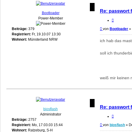
Re: passwort 
Bootloader
Power-Member
Zitieren
Beitrag
Beiträge:
379
von
Bootloader
»
Registriert:
Fr, 19.10.07 13:30
Wohnort:
Münsterland NRW
ich hab das maste
soll ich thunderbi
weiß mir keinen r
Re: passwort 
biosflash
Administrator
Zitieren
Beiträge:
2757
Beitrag
Registriert:
Mo, 17.03.03 15:44
von
biosflash
»
D
Wohnort:
Ratzeburg, S-H