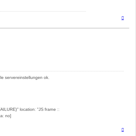
Nach
oben
le servereinstellungen ok.
LURE)" location: "JS frame ::
a: no]
Nach
oben