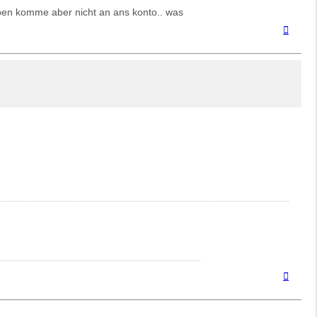
eben komme aber nicht an ans konto.. was
Nach
oben
Nach
oben