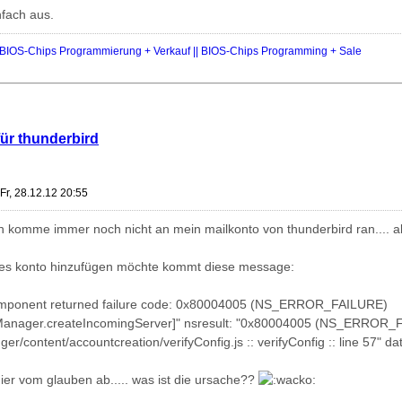
nfach aus.
IOS-Chips Programmierung + Verkauf || BIOS-Chips Programming + Sale
für thunderbird
Fr, 28.12.12 20:55
ch komme immer noch nicht an mein mailkonto von thunderbird ran.... al
ues konto hinzufügen möchte kommt diese message:
Component returned failure code: 0x80004005 (NS_ERROR_FAILURE)
anager.createIncomingServer]" nsresult: "0x80004005 (NS_ERROR_FAI
r/content/accountcreation/verifyConfig.js :: verifyConfig :: line 57" dat
hier vom glauben ab..... was ist die ursache??