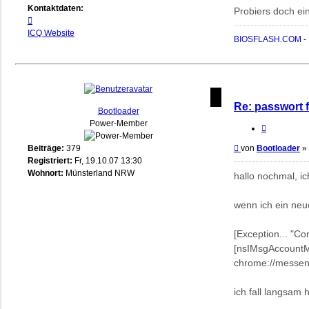
Kontaktdaten:
Probiers doch ei
Kontaktdaten
von
ICQ
Website
BIOSFLASH.COM - B
biosflash
Re: passwort 
Bootloader
Power-Member
Zitieren
Beitrag
Beiträge:
379
von
Bootloader
»
Registriert:
Fr, 19.10.07 13:30
Wohnort:
Münsterland NRW
hallo nochmal, i
wenn ich ein ne
[Exception... "
[nsIMsgAccountM
chrome://messenge
ich fall langsam 