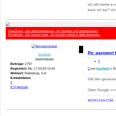
ich will meine e
kann ich tun? ic
PixelRuler - das Bildschirmlineal - für Grafiker und Webdesigner
PixelRuler - the Screen ruler - for Graphic artists & Web designers
Re: passwort 
biosflash
Administrator
Zitieren
Beiträge:
2757
Beitrag
Registriert:
Mo, 17.03.03 15:44
von
biosflash
»
Di
Wohnort:
Ratzeburg, S-H
Kontaktdaten:
Gib den genauen
Kontaktdaten
von
ICQ
Website
Oder Google ==> 
biosflash
BIOSFLASH.COM - B