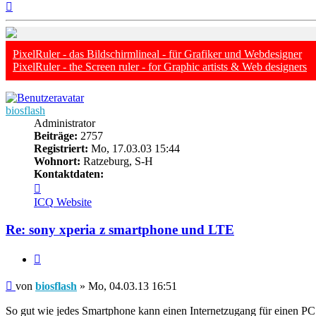
Nach
oben
PixelRuler - das Bildschirmlineal - für Grafiker und Webdesigner
PixelRuler - the Screen ruler - for Graphic artists & Web designers
biosflash
Administrator
Beiträge:
2757
Registriert:
Mo, 17.03.03 15:44
Wohnort:
Ratzeburg, S-H
Kontaktdaten:
Kontaktdaten
von
ICQ
Website
biosflash
Re: sony xperia z smartphone und LTE
Zitieren
Beitrag
von
biosflash
»
Mo, 04.03.13 16:51
So gut wie jedes Smartphone kann einen Internetzugang für einen PC