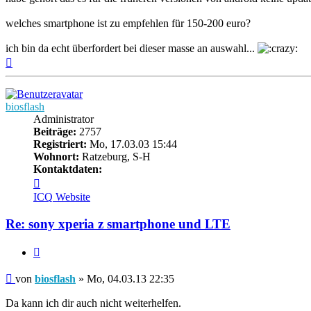
welches smartphone ist zu empfehlen für 150-200 euro?
ich bin da echt überfordert bei dieser masse an auswahl...
Nach
oben
biosflash
Administrator
Beiträge:
2757
Registriert:
Mo, 17.03.03 15:44
Wohnort:
Ratzeburg, S-H
Kontaktdaten:
Kontaktdaten
von
ICQ
Website
biosflash
Re: sony xperia z smartphone und LTE
Zitieren
Beitrag
von
biosflash
»
Mo, 04.03.13 22:35
Da kann ich dir auch nicht weiterhelfen.