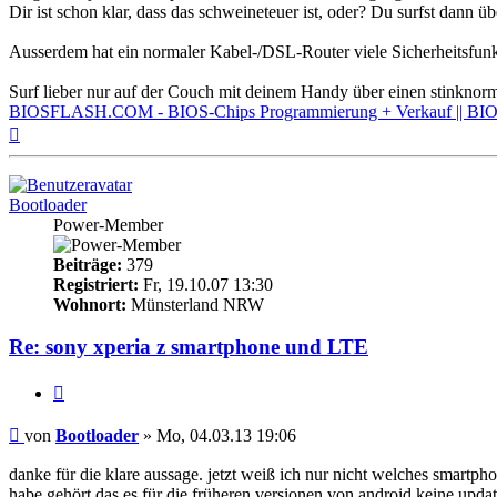
Dir ist schon klar, dass das schweineteuer ist, oder? Du surfst dann ü
Ausserdem hat ein normaler Kabel-/DSL-Router viele Sicherheitsfunkti
Surf lieber nur auf der Couch mit deinem Handy über einen stinkn
BIOSFLASH.COM - BIOS-Chips Programmierung + Verkauf || BIOS
Nach
oben
Bootloader
Power-Member
Beiträge:
379
Registriert:
Fr, 19.10.07 13:30
Wohnort:
Münsterland NRW
Re: sony xperia z smartphone und LTE
Zitieren
Beitrag
von
Bootloader
»
Mo, 04.03.13 19:06
danke für die klare aussage. jetzt weiß ich nur nicht welches smartph
habe gehört das es für die früheren versionen von android keine updat