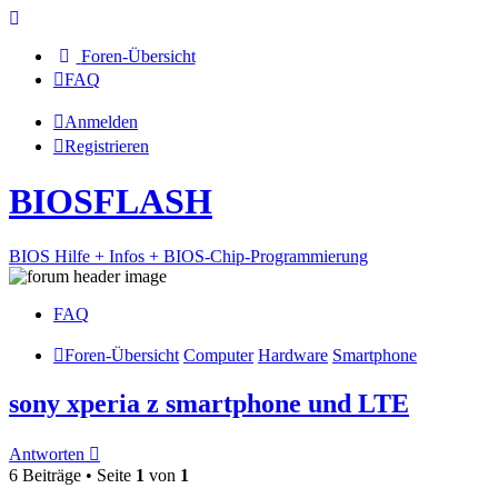
Foren-Übersicht
FAQ
Anmelden
Registrieren
BIOSFLASH
BIOS Hilfe + Infos + BIOS-Chip-Programmierung
FAQ
Foren-Übersicht
Computer
Hardware
Smartphone
sony xperia z smartphone und LTE
Antworten
6 Beiträge • Seite
1
von
1