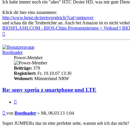
Ich habe immer noch ein "altes" HTC Desire HD, was mir gute Dienste
Klick dir hier eins zusammen:
http://www.heise.de/preisvergleich/?cat=umtsover
und schau dir die Testberichte an. Auch bei Amazon ist es nicht ver
BIOSFLASH.COM - BIOS-Chips Programmierung + Verkauf || BIOS
Nach
oben
Bootloader
Power-Member
Beiträge:
379
Registriert:
Fr, 19.10.07 13:30
Wohnort:
Münsterland NRW
Re: sony xperia z smartphone und LTE
Zitieren
Beitrag
von
Bootloader
»
Mi, 06.03.13 1:04
Super JUMPERz das ist eine perfekte seite, warum seh ich das nicht?