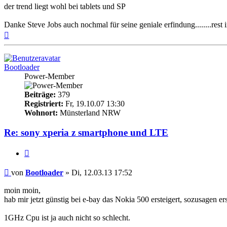
der trend liegt wohl bei tablets und SP
Danke Steve Jobs auch nochmal für seine geniale erfindung........rest
Nach
oben
Bootloader
Power-Member
Beiträge:
379
Registriert:
Fr, 19.10.07 13:30
Wohnort:
Münsterland NRW
Re: sony xperia z smartphone und LTE
Zitieren
Beitrag
von
Bootloader
»
Di, 12.03.13 17:52
moin moin,
hab mir jetzt günstig bei e-bay das Nokia 500 ersteigert, sozusagen er
1GHz Cpu ist ja auch nicht so schlecht.