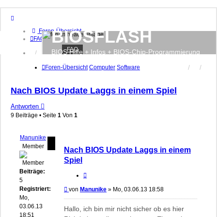
BIOSFLASH
Foren-Übersicht
FAQ
FAQ
BIOS Hilfe + Infos + BIOS-Chip-Programmierung
Anmelden
Registrieren
Foren-Übersicht
Computer
Software
Nach BIOS Update Laggs in einem Spiel
Antworten
9 Beiträge • Seite
1
Von
1
Manunike
Member
Nach BIOS Update Laggs in einem
Spiel
Beiträge:
Zitieren
5
Registriert:
Beitrag
von
Manunike
»
Mo, 03.06.13 18:58
Mo,
03.06.13
Hallo, ich bin mir nicht sicher ob es hier
18:51