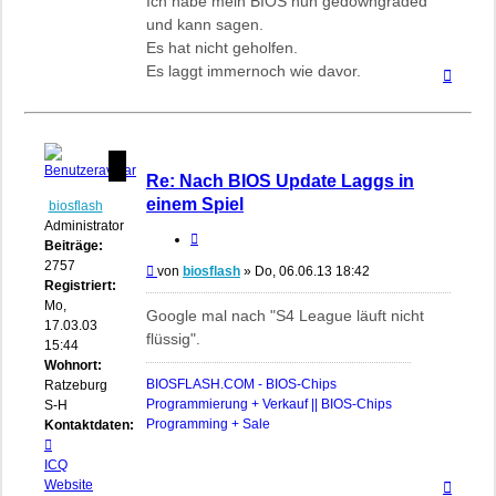
Ich habe mein BIOS nun gedowngraded
und kann sagen.
Es hat nicht geholfen.
Es laggt immernoch wie davor.
Nach
oben
Re: Nach BIOS Update Laggs in
einem Spiel
biosflash
Administrator
Zitieren
Beiträge:
2757
Beitrag
von
biosflash
»
Do, 06.06.13 18:42
Registriert:
Mo,
Google mal nach "S4 League läuft nicht
17.03.03
flüssig".
15:44
Wohnort:
BIOSFLASH.COM - BIOS-Chips
Ratzeburg,
Programmierung + Verkauf || BIOS-Chips
S-H
Programming + Sale
Kontaktdaten:
Kontaktdaten
von
ICQ
Nach
biosflash
Website