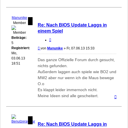
oben
Manunike
Member
Re: Nach BIOS Update Laggs in
einem Spiel
Beiträge:
Zitieren
5
Registriert:
Beitrag
von
Manunike
»
Fr, 07.06.13 15:33
Mo,
03.06.13
Das ganze Offizielle Forum durch gesucht,
18:51
nichts gefunden.
Außerdem laggen auch spiele wie BO2 und
MW2 aber nur wenn ich die Maus bewege
O.o
Es klappt leider immernoch nicht.
Meine Ideen sind alle gescheitert.
Nach
oben
Re: Nach BIOS Update Laggs in