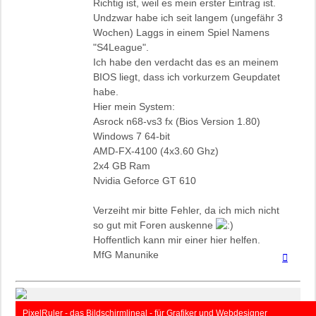
Richtig ist, weil es mein erster Eintrag ist.
Undzwar habe ich seit langem (ungefähr 3
Wochen) Laggs in einem Spiel Namens
"S4League".
Ich habe den verdacht das es an meinem
BIOS liegt, dass ich vorkurzem Geupdatet
habe.
Hier mein System:
Asrock n68-vs3 fx (Bios Version 1.80)
Windows 7 64-bit
AMD-FX-4100 (4x3.60 Ghz)
2x4 GB Ram
Nvidia Geforce GT 610
Verzeiht mir bitte Fehler, da ich mich nicht
so gut mit Foren auskenne
Hoffentlich kann mir einer hier helfen.
MfG Manunike
Nach
oben
PixelRuler - das Bildschirmlineal - für Grafiker und Webdesigner