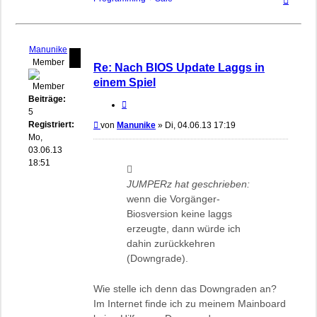
oben
Manunike
Member
Re: Nach BIOS Update Laggs in
einem Spiel
Beiträge:
Zitieren
5
Registriert:
Beitrag
von
Manunike
»
Di, 04.06.13 17:19
Mo,
03.06.13
18:51
JUMPERz hat geschrieben:
wenn die Vorgänger-
Biosversion keine laggs
erzeugte, dann würde ich
dahin zurückkehren
(Downgrade).
Wie stelle ich denn das Downgraden an?
Im Internet finde ich zu meinem Mainboard