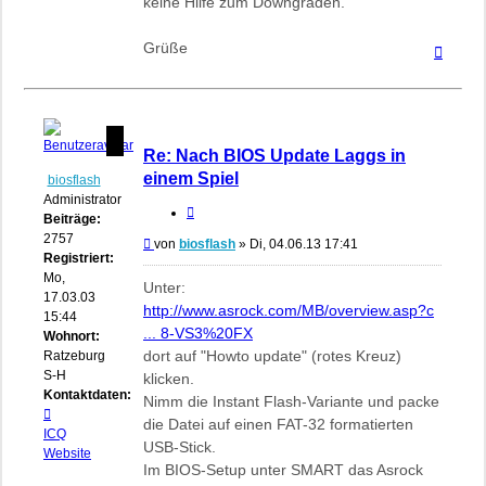
keine Hilfe zum Downgraden.
Grüße
Nach
oben
Re: Nach BIOS Update Laggs in
einem Spiel
biosflash
Administrator
Zitieren
Beiträge:
2757
Beitrag
von
biosflash
»
Di, 04.06.13 17:41
Registriert:
Mo,
Unter:
17.03.03
http://www.asrock.com/MB/overview.asp?c
15:44
... 8-VS3%20FX
Wohnort:
dort auf "Howto update" (rotes Kreuz)
Ratzeburg,
S-H
klicken.
Kontaktdaten:
Nimm die Instant Flash-Variante und packe
Kontaktdaten
die Datei auf einen FAT-32 formatierten
von
ICQ
USB-Stick.
biosflash
Website
Im BIOS-Setup unter SMART das Asrock