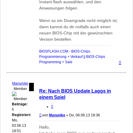
Instant flash auswählen, und den
Anweisungen folgen.
Wenn so ein Downgrade nicht möglich ist,
dann kannst du dir notfalls auch einen
neuen BIOS-Chip mit der gewünschten
Version bestellen.
BIOSFLASH.COM - BIOS-Chips
Programmierung + Verkauf || BIOS-Chips
Nach
Programming + Sale
oben
Manunike
Member
Re: Nach BIOS Update Laggs in
einem Spiel
Beiträge:
Zitieren
5
Registriert:
Beitrag
von
Manunike
»
Do, 06.06.13 18:36
Mo,
03.06.13
Hallo,
18:51