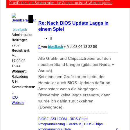
PixelRuler - the Screen ruler - for Graphic artists & Web designers
Re: Nach BIOS Update Laggs in
einem Spiel
biosflash
Administrator
Zitieren
Beiträge:
2757
Beitrag
von
biosflash
»
Mo, 03.06.13 22:59
Registriert:
Mo,
Alle Grafik- und Chipsatztreiber auf den
17.03.03
neusten Stand bringen (gibts bei Nvidia +
15:44
Asrock).
Wohnort:
Bei manchen Grafikkarten bietet der
Ratzeburg,
S-H
Hersteller auch BIOS-Updates dafür an.
Kontaktdaten:
Ansonsten: wenn die Vorgänger-
Kontaktdaten
Biosversion keine laggs erzeugte, dann
von
ICQ
würde ich dahin zurückkehren
biosflash
Website
(Downgrade).
BIOSFLASH.COM - BIOS-Chips
Programmierung + Verkauf || BIOS-Chips
Nach
Programming + Sale