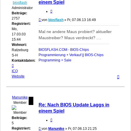
einem Spiel
biosflash
Administrator
Zitieren
Beiträge:
2757
Beitrag
von
biosflash
»
Fr, 07.06.13 16:49
Registriert:
Mo,
Mal ne andere Maus probiert? aktueller
17.03.03
Maustreiber? Maus verdreckt? ....
15:44
Wohnort:
BIOSFLASH.COM - BIOS-Chips
Ratzeburg,
Programmierung + Verkauf || BIOS-Chips
S-H
Programming + Sale
Kontaktdaten:
Kontaktdaten
von
ICQ
Nach
biosflash
Website
oben
Manunike
Member
Re: Nach BIOS Update Laggs in
einem Spiel
Beiträge:
Zitieren
5
Registriert:
Beitrag
von
Manunike
»
Fr, 07.06.13 21:25