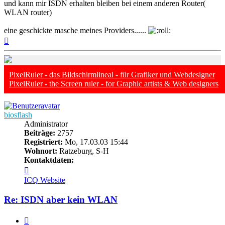
und kann mir ISDN erhalten bleiben bei einem anderen Router(
WLAN router)
eine geschickte masche meines Providers......
Nach
oben
PixelRuler - das Bildschirmlineal - für Grafiker und Webdesigner
PixelRuler - the Screen ruler - for Graphic artists & Web designers
biosflash
Administrator
Beiträge:
2757
Registriert:
Mo, 17.03.03 15:44
Wohnort:
Ratzeburg, S-H
Kontaktdaten:
Kontaktdaten
von
ICQ
Website
biosflash
Re: ISDN aber kein WLAN
Zitieren