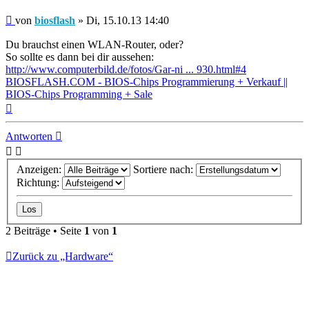
Beitrag
von
biosflash
»
Di, 15.10.13 14:40
Du brauchst einen WLAN-Router, oder?
So sollte es dann bei dir aussehen:
http://www.computerbild.de/fotos/Gar-ni ... 930.html#4
BIOSFLASH.COM - BIOS-Chips Programmierung + Verkauf ||
BIOS-Chips Programming + Sale
Nach
oben
Antworten
Anzeigen:
Sortiere nach:
Richtung:
2 Beiträge • Seite
1
von
1
Zurück zu „Hardware“