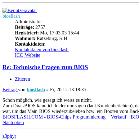
biosflash
Administrator
Beiträge:
2757
Registriert:
Mo, 17.03.03 15:44
Wohnort:
Ratzeburg, S-H
Kontaktdaten:
Kontaktdaten von biosflash
ICQ
Website
Re: Technische Fragen zum BIOS
Zitieren
Beitrag
von
biosflash
»
Fr, 20.12.13 18:35
Schon möglich, wie gesagt ich weiss es nicht.
Zum Dual-BIOS kann ich leider nur sagen (laut Kundenberichten), das
war, um das Main-BIOS wiederzubeleben bzw. ein Booten vom Backu
BIOSFLASH.COM - BIOS-Chips Programmierung + Verkauf || BIOS
Nach oben
z3phyr