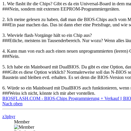
1. Wie flasht ihr die Chips? Gibt es da ein Universal-Board in dem m
###Nein, sondern mit externen EEPROM-Programmiergeräten.
2. Ich meine gelesen zu haben, daß man die BIOS-Chips auch vom Ma
###Ein paar machen das. Das ist dann eher eine Preisfrage, und wie s
3. Wieviele flash-Vorgänge hält so ein Chip aus?
###Etliche, meistens im Tausenderbereich. Nur wozu? Wenn alles läu
4. Kann man von euch auch einen neuen unprogrammierten (leeren)
###Nein.
5. Ich habe ein Mainboard mit DualBIOS. Da gibt es eine Option, das
###Gibt es diese Option wirklich? Normalerweise soll das N-BIOS se
Baustein und bleiben evtl. erhalten. Es sei denn die BIOS-Version vo
6. Würde so ein Mainboard mit DualBIOS auch funktionieren, wenn m
###Weiss ich nicht, könnte ich mir aber vorstellen.
BIOSFLASH.COM - BIOS-Chips Programmierung + Verkauf || BIOS
Nach oben
z3phyr
Member