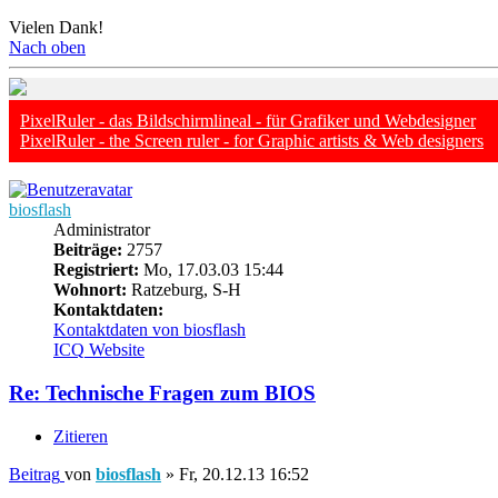
Vielen Dank!
Nach oben
PixelRuler - das Bildschirmlineal - für Grafiker und Webdesigner
PixelRuler - the Screen ruler - for Graphic artists & Web designers
biosflash
Administrator
Beiträge:
2757
Registriert:
Mo, 17.03.03 15:44
Wohnort:
Ratzeburg, S-H
Kontaktdaten:
Kontaktdaten von biosflash
ICQ
Website
Re: Technische Fragen zum BIOS
Zitieren
Beitrag
von
biosflash
»
Fr, 20.12.13 16:52