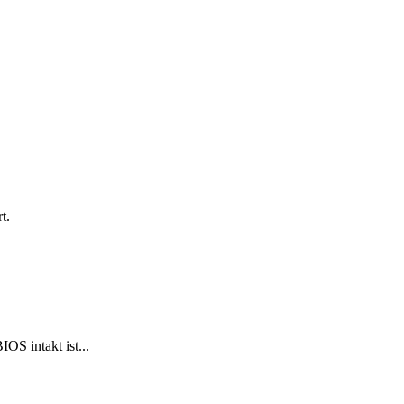
t.
S intakt ist...