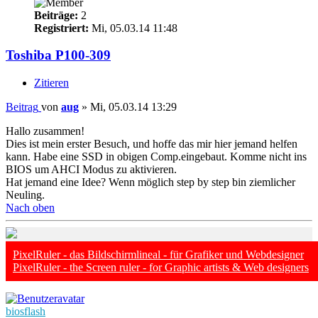
Beiträge:
2
Registriert:
Mi, 05.03.14 11:48
Toshiba P100-309
Zitieren
Beitrag
von
aug
»
Mi, 05.03.14 13:29
Hallo zusammen!
Dies ist mein erster Besuch, und hoffe das mir hier jemand helfen
kann. Habe eine SSD in obigen Comp.eingebaut. Komme nicht ins
BIOS um AHCI Modus zu aktivieren.
Hat jemand eine Idee? Wenn möglich step by step bin ziemlicher
Neuling.
Nach oben
PixelRuler - das Bildschirmlineal - für Grafiker und Webdesigner
PixelRuler - the Screen ruler - for Graphic artists & Web designers
biosflash