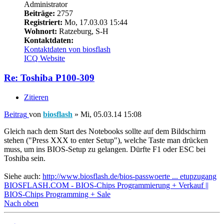
Administrator
Beiträge:
2757
Registriert:
Mo, 17.03.03 15:44
Wohnort:
Ratzeburg, S-H
Kontaktdaten:
Kontaktdaten von biosflash
ICQ
Website
Re: Toshiba P100-309
Zitieren
Beitrag
von
biosflash
»
Mi, 05.03.14 15:08
Gleich nach dem Start des Notebooks sollte auf dem Bildschirm
stehen ("Press XXX to enter Setup"), welche Taste man drücken
muss, um ins BIOS-Setup zu gelangen. Dürfte F1 oder ESC bei
Toshiba sein.
Siehe auch:
http://www.biosflash.de/bios-passwoerte ... etupzugang
BIOSFLASH.COM - BIOS-Chips Programmierung + Verkauf ||
BIOS-Chips Programming + Sale
Nach oben