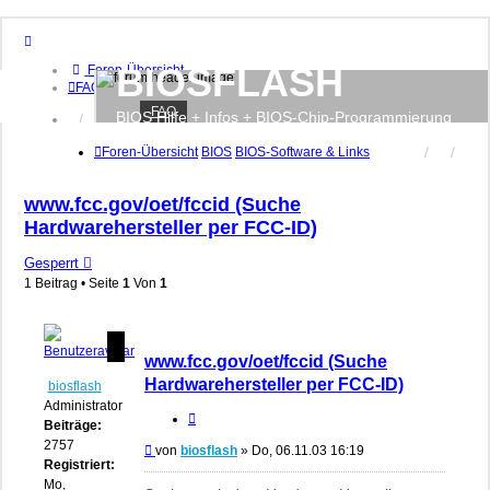
BIOSFLASH
Foren-Übersicht
FAQ
FAQ
BIOS Hilfe + Infos + BIOS-Chip-Programmierung
Anmelden
Registrieren
Foren-Übersicht
BIOS
BIOS-Software & Links
www.fcc.gov/oet/fccid (Suche
Hardwarehersteller per FCC-ID)
Gesperrt
1 Beitrag • Seite
1
Von
1
www.fcc.gov/oet/fccid (Suche
Hardwarehersteller per FCC-ID)
biosflash
Administrator
Zitieren
Beiträge:
2757
Beitrag
von
biosflash
»
Do, 06.11.03 16:19
Registriert:
Mo,