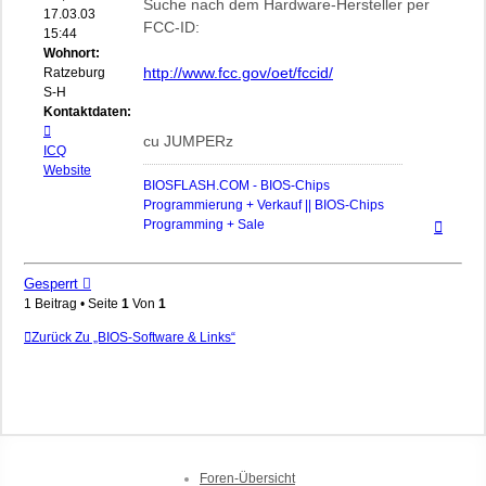
Suche nach dem Hardware-Hersteller per
17.03.03
FCC-ID:
15:44
Wohnort:
http://www.fcc.gov/oet/fccid/
Ratzeburg,
S-H
Kontaktdaten:
Kontaktdaten
cu JUMPERz
von
ICQ
biosflash
Website
BIOSFLASH.COM - BIOS-Chips
Programmierung + Verkauf || BIOS-Chips
Nach
Programming + Sale
oben
Gesperrt
1 Beitrag • Seite
1
Von
1
Zurück Zu „BIOS-Software & Links“
Foren-Übersicht