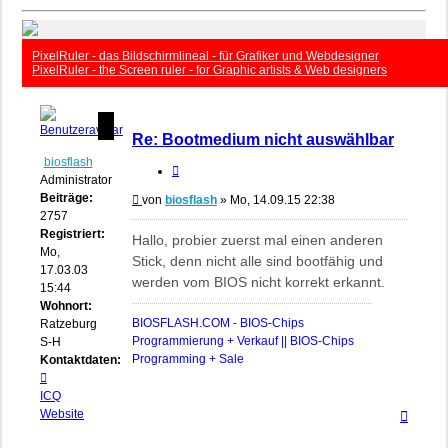
PixelRuler - das Bildschirmlineal - für Grafiker und Webdesigner
PixelRuler - the Screen ruler - for Graphic artists & Web designers
Re: Bootmedium nicht auswählbar
biosflash
Zitieren
Administrator
Beiträge:
Beitrag
von
biosflash
»
Mo, 14.09.15 22:38
2757
Registriert:
Hallo, probier zuerst mal einen anderen
Mo,
Stick, denn nicht alle sind bootfähig und
17.03.03
werden vom BIOS nicht korrekt erkannt.
15:44
Wohnort:
BIOSFLASH.COM - BIOS-Chips
Ratzeburg,
Programmierung + Verkauf || BIOS-Chips
S-H
Programming + Sale
Kontaktdaten:
Kontaktdaten
von
ICQ
Nach
biosflash
Website
oben