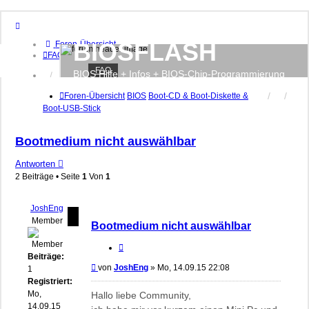
BIOSFLASH
Foren-Übersicht
FAQ
FAQ
BIOS Hilfe + Infos + BIOS-Chip-Programmierung
Anmelden
Registrieren
Foren-Übersicht
BIOS
Boot-CD & Boot-Diskette &
Boot-USB-Stick
Bootmedium nicht auswählbar
Antworten
2 Beiträge • Seite
1
Von
1
JoshEng
Member
Bootmedium nicht auswählbar
Zitieren
Beiträge:
Beitrag
von
JoshEng
»
Mo, 14.09.15 22:08
1
Registriert:
Mo,
Hallo liebe Community,
14.09.15