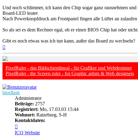
Und noch schlimmer, ich kann den Chip sogar ganz rausnehmen und es
Board-LED leutet
Nach Powerknopfdruck am Frontpanel fingen alle Lüfter an zulaufen s
So als sei es dem Rechner egal, ob er einen BIOS Chip hat oder nicht
Gibt es noch etwas was ich tun kann, außer das Board zu wechseln?
Nach
oben
PixelRuler - das Bildschirmlineal - für Grafiker und Webdesigner
PixelRuler - the Screen ruler - for Graphic artists & Web designers
biosflash
Administrator
Beiträge:
2757
Registriert:
Mo, 17.03.03 15:44
Wohnort:
Ratzeburg, S-H
Kontaktdaten:
Kontaktdaten
von
ICQ
Website
biosflash