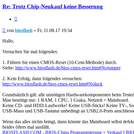
Re: Trotz Chip-Neukauf keine Besserung
Zitieren
Beitrag
von
biosflash
»
Fr, 11.08.17 19:34
Hallo,
Versuchen Sie mal folgendes:
1. Führen Sie einen CMOS-Reset (10-Cent-Methode) durch.
Siehe:
http://www.biosflash.de/bios-cmos-reset.htm#Nojumper
2. Kein Erfolg, dann folgendes versuchen:
http://www.biosflash.de/bios-cmos-reset.htm#Noluck
Grundsätzlich gilt: alle unnötigen Hardwarekomponenten beim Testen
Man benötigt nur: 1 RAM, 1 CPU, 1 Graka, Netzteil + Mainboard.
Keine CD- und HDD-Laufwerke! Keine USB-Sticks! Keine TV-, Sound
USB-Maus und USB-Tastatur unbedingt an USB2.0-Ports anschliesse
Wenn das alles nichts bringt, dann könnte das Mainboard selbst def
beides öfters mal ausfällt.
BIOSFLASH.COM - BIOS-Chips Programmierung + Verkauf || BIOS