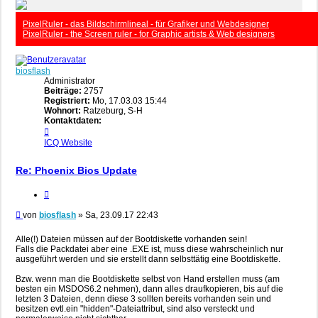
PixelRuler - das Bildschirmlineal - für Grafiker und Webdesigner
PixelRuler - the Screen ruler - for Graphic artists & Web designers
biosflash
Administrator
Beiträge:
2757
Registriert:
Mo, 17.03.03 15:44
Wohnort:
Ratzeburg, S-H
Kontaktdaten:
Kontaktdaten
von
ICQ
Website
biosflash
Re: Phoenix Bios Update
Zitieren
Beitrag
von
biosflash
»
Sa, 23.09.17 22:43
Alle(!) Dateien müssen auf der Bootdiskette vorhanden sein!
Falls die Packdatei aber eine .EXE ist, muss diese wahrscheinlich nur
ausgeführt werden und sie erstellt dann selbsttätig eine Bootdiskette.
Bzw. wenn man die Bootdiskette selbst von Hand erstellen muss (am
besten ein MSDOS6.2 nehmen), dann alles draufkopieren, bis auf die
letzten 3 Dateien, denn diese 3 sollten bereits vorhanden sein und
besitzen evtl.ein "hidden"-Dateiattribut, sind also versteckt und