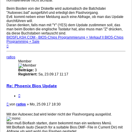
normalerweise nicht sichtbar.
Beim Booten von der Diskette wird automatisch die Batchdatei
"Autoexec.bat" ausgeführt und erledigt den Flashvorgang.
Evtl. kommt neben einer Meldung auch eine Abfrage, ob man das Update
durchführen will.
Daran denken, falls man mit "Y" (YES) dem Update zustimmen soll, das
man beim Booten die englische Tastatur hat, also muss man "Z" drücken,
da diese Buchstaben vertauscht sind.
BIOSFLASH.COM - BIOS-Chips Programmierung + Verkauf || BIOS-Chips
Programming + Sale
Nach
oben
ratlos
Member
Beiträge:
3
Registriert:
Sa, 23.09.17 11:17
Re: Phoenix Bios Update
Zitieren
Beitrag
von
ratlos
»
Mo, 25.09.17 18:30
Mit der Autoexec.bat wird leider nicht der Flashvorgang ausgelöst.
Man muß Bioflash starten, dann bekommt man ein weiteres Menü.
Mit Bioflash /auto (Search for a suitable Bios.OMF- File in Current Dir) mit
Abfrage y/n wird wohl das Flashen gestartet.