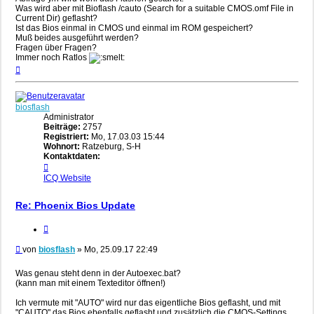
Was wird aber mit Bioflash /cauto (Search for a suitable CMOS.omf File in
Current Dir) geflasht?
Ist das Bios einmal in CMOS und einmal im ROM gespeichert?
Muß beides ausgeführt werden?
Fragen über Fragen?
Immer noch Ratlos
Nach
oben
biosflash
Administrator
Beiträge:
2757
Registriert:
Mo, 17.03.03 15:44
Wohnort:
Ratzeburg, S-H
Kontaktdaten:
Kontaktdaten
von
ICQ
Website
biosflash
Re: Phoenix Bios Update
Zitieren
Beitrag
von
biosflash
»
Mo, 25.09.17 22:49
Was genau steht denn in der Autoexec.bat?
(kann man mit einem Texteditor öffnen!)
Ich vermute mit "AUTO" wird nur das eigentliche Bios geflasht, und mit
"CAUTO" das Bios ebenfalls geflasht und zusätzlich die CMOS-Settings