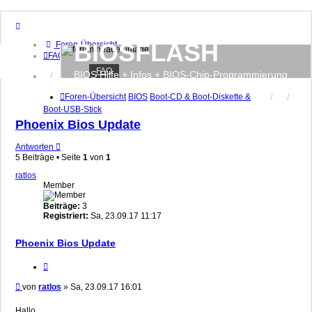
BIOSFLASH
Foren-Übersicht
FAQ
FAQ
BIOS Hilfe + Infos + BIOS-Chip-Programmierung
Anmelden
Registrieren
Foren-Übersicht
BIOS
Boot-CD & Boot-Diskette &
Boot-USB-Stick
Phoenix Bios Update
Antworten
5 Beiträge • Seite
1
von
1
ratlos
Member
Beiträge:
3
Registriert:
Sa, 23.09.17 11:17
Phoenix Bios Update
Zitieren
Beitrag
von
ratlos
»
Sa, 23.09.17 16:01
Hallo,