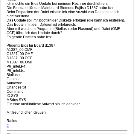
ich möchte ein Bios Update bei meinem Rechner durchführen.
Die Biosdatei für das Mainboard Siemens Fujitsu D1387 habe ich.
Beim Entpacken der Datei erhalte ich eine Anzahl von Dateien die ich
nicht verstehe.
Das Update soll mit bootfähiger Diskette erfolgen (die kann ich erstellen).
Das Booten mit den Dateien ist erfolgreich.
Aber mit welchem Programm (Bioflash oder Flasmod) und Datei (OMF,
OCF) führe ich das Update durch?
Folgende Dateien habe ich:
Phoenix Bios für Board d1387
A1387_00.OMF
C1387_00.OMF
D1387_00.OCF
M1387_00.OMF
P6_intel.P4
P6_intel.txt
Bioflash
Flasmod
Autoexec
Changes.txt
Command
IO.SYS
MSdos.SYS
Für eine ausführliche Antwort bin ich dankbar.
Mit freundlichen Grüßen
Ratlos
Nach
oben