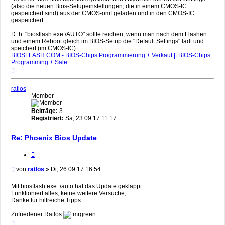
(also die neuen Bios-Setupeinstellungen, die in einem CMOS-IC
gespeichert sind) aus der CMOS-omf geladen und in den CMOS-IC
gespeichert.
D..h. "biosflash.exe /AUTO" sollte reichen, wenn man nach dem Flashen
und einem Reboot gleich im BIOS-Setup die "Default Settings" lädt und
speichert (im CMOS-IC).
BIOSFLASH.COM - BIOS-Chips Programmierung + Verkauf || BIOS-Chips
Programming + Sale
Nach
oben
ratlos
Member
Beiträge:
3
Registriert:
Sa, 23.09.17 11:17
Re: Phoenix Bios Update
Zitieren
Beitrag
von
ratlos
»
Di, 26.09.17 16:54
Mit biosflash.exe. /auto hat das Update geklappt.
Funktioniert alles, keine weitere Versuche,
Danke für hilfreiche Tipps.
Zufriedener Ratlos
Nach