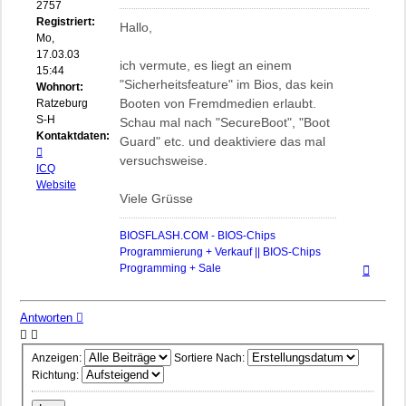
2757
Registriert:
Hallo,
Mo,
17.03.03
ich vermute, es liegt an einem
15:44
"Sicherheitsfeature" im Bios, das kein
Wohnort:
Booten von Fremdmedien erlaubt.
Ratzeburg,
S-H
Schau mal nach "SecureBoot", "Boot
Kontaktdaten:
Guard" etc. und deaktiviere das mal
Kontaktdaten
versuchsweise.
von
ICQ
biosflash
Website
Viele Grüsse
BIOSFLASH.COM - BIOS-Chips
Programmierung + Verkauf || BIOS-Chips
Nach
Programming + Sale
oben
Antworten
Anzeigen:
Sortiere Nach:
Richtung: