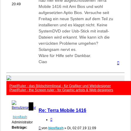
hab hier eine abgeschossenen Terra
20:49
Mobile 1416 mit Ami Bios und wohl
aufgesetzten Aptio Bios. Versuche seit
Freitag ein neue System auf dem Teil zu
installieren und es klappt nicht. Keine
SystemDVD oder Usb-Stick mit install-
Dateien wird erkannt. Wie kann ich die
verrückten Probleme umgehen?
Solangsam nervt es.
Wäre für Hilfe sehr Dankbar.
Ciao
Nach
oben
PixelRuler - das Bildschirmlineal - für Grafiker und Webdesigner
PixelRuler - the Screen ruler - for Graphic artists & Web designers
Re: Terra Mobile 1416
biosflash
Zitieren
Administrator
Beiträge:
Beitrag
von
biosflash
»
Di, 02.07.19 11:09