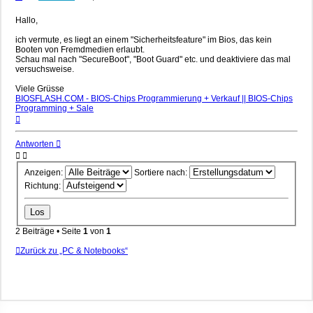
Hallo,
ich vermute, es liegt an einem "Sicherheitsfeature" im Bios, das kein
Booten von Fremdmedien erlaubt.
Schau mal nach "SecureBoot", "Boot Guard" etc. und deaktiviere das mal
versuchsweise.
Viele Grüsse
BIOSFLASH.COM - BIOS-Chips Programmierung + Verkauf || BIOS-Chips
Programming + Sale
Nach
oben
Antworten
Anzeigen:
Sortiere nach:
Richtung:
2 Beiträge • Seite
1
von
1
Zurück zu „PC & Notebooks“