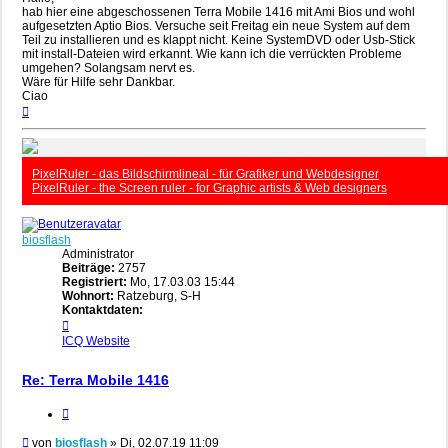
hab hier eine abgeschossenen Terra Mobile 1416 mit Ami Bios und wohl
aufgesetzten Aptio Bios. Versuche seit Freitag ein neue System auf dem
Teil zu installieren und es klappt nicht. Keine SystemDVD oder Usb-Stick
mit install-Dateien wird erkannt. Wie kann ich die verrückten Probleme
umgehen? Solangsam nervt es.
Wäre für Hilfe sehr Dankbar.
Ciao
Nach
oben
PixelRuler - das Bildschirmlineal - für Grafiker und Webdesigner
PixelRuler - the Screen ruler - for Graphic artists & Web designers
biosflash
Administrator
Beiträge:
2757
Registriert:
Mo, 17.03.03 15:44
Wohnort:
Ratzeburg, S-H
Kontaktdaten:
Kontaktdaten
von
ICQ
Website
biosflash
Re: Terra Mobile 1416
Zitieren
Beitrag
von
biosflash
»
Di, 02.07.19 11:09