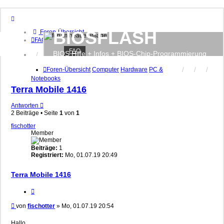
BIOSFLASH
Foren-Übersicht
FAQ
FAQ
BIOS Hilfe + Infos + BIOS-Chip-Programmierung
Anmelden
Registrieren
Foren-Übersicht
Computer
Hardware
PC &
Notebooks
Terra Mobile 1416
Antworten
2 Beiträge • Seite
1
von
1
fischotter
Member
Beiträge:
1
Registriert:
Mo, 01.07.19 20:49
Terra Mobile 1416
Zitieren
Beitrag
von
fischotter
»
Mo, 01.07.19 20:54
Hallo,