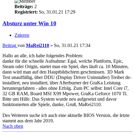
Beiträge:
2
Registriert:
So, 31.01.21 17:29
Absturz unter Win 10
Zitieren
Beitrag
von
MaRei2110
»
So, 31.01.21 17:34
Hallo an alle, ich habe folgendes Problem:
danke für die schnelle Aufnahme: Egal, welche Plattform, Epic,
Steam oder Origin, startet man ein Spiel, dies läuft ca. 10 Minuten,
dann wird man auf den Hauptbildschirm geschmissen. 3D Mark
Test unauffällig, über DDU (Display Driver Uninstaller) Treiber de-
installiert, neu installiert, über Afterburner der GraKa Leistung
heruntergefahren - alles ohne Erfolg. Zum PC selbst: Intel Core i7,
32 GB RAM, Board MSI X99 Mpower, GraKa Geforce 1070 Ti.
Bitte um Hilfe. Das System wurde neu aufgesetzt und davor
funktionierten alle Spiele, danke, Gruß, MaRei2110.
Des Weiteren suche ich auch eine aktuelle BIOS Version, die letzte
stammt aus dem Jahr 2019.
Nach oben