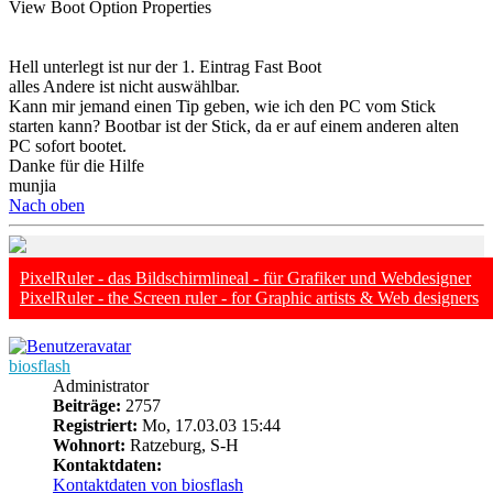
View Boot Option Properties
Hell unterlegt ist nur der 1. Eintrag Fast Boot
alles Andere ist nicht auswählbar.
Kann mir jemand einen Tip geben, wie ich den PC vom Stick
starten kann? Bootbar ist der Stick, da er auf einem anderen alten
PC sofort bootet.
Danke für die Hilfe
munjia
Nach oben
PixelRuler - das Bildschirmlineal - für Grafiker und Webdesigner
PixelRuler - the Screen ruler - for Graphic artists & Web designers
biosflash
Administrator
Beiträge:
2757
Registriert:
Mo, 17.03.03 15:44
Wohnort:
Ratzeburg, S-H
Kontaktdaten:
Kontaktdaten von biosflash