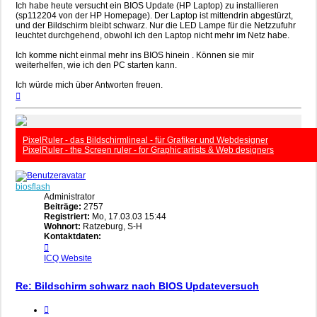
Ich habe heute versucht ein BIOS Update (HP Laptop) zu installieren
(sp112204 von der HP Homepage). Der Laptop ist mittendrin abgestürzt,
und der Bildschirm bleibt schwarz. Nur die LED Lampe für die Netzzufuhr
leuchtet durchgehend, obwohl ich den Laptop nicht mehr im Netz habe.
Ich komme nicht einmal mehr ins BIOS hinein . Können sie mir
weiterhelfen, wie ich den PC starten kann.
Ich würde mich über Antworten freuen.
Nach
oben
PixelRuler - das Bildschirmlineal - für Grafiker und Webdesigner
PixelRuler - the Screen ruler - for Graphic artists & Web designers
biosflash
Administrator
Beiträge:
2757
Registriert:
Mo, 17.03.03 15:44
Wohnort:
Ratzeburg, S-H
Kontaktdaten:
Kontaktdaten
von
ICQ
Website
biosflash
Re: Bildschirm schwarz nach BIOS Updateversuch
Zitieren