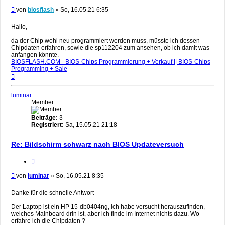
Beitrag
von
biosflash
»
So, 16.05.21 6:35
Hallo,
da der Chip wohl neu programmiert werden muss, müsste ich dessen
Chipdaten erfahren, sowie die sp112204 zum ansehen, ob ich damit was
anfangen könnte.
BIOSFLASH.COM - BIOS-Chips Programmierung + Verkauf || BIOS-Chips
Programming + Sale
Nach
oben
luminar
Member
Beiträge:
3
Registriert:
Sa, 15.05.21 21:18
Re: Bildschirm schwarz nach BIOS Updateversuch
Zitieren
Beitrag
von
luminar
»
So, 16.05.21 8:35
Danke für die schnelle Antwort
Der Laptop ist ein HP 15-db0404ng, ich habe versucht herauszufinden,
welches Mainboard drin ist, aber ich finde im Internet nichts dazu. Wo
erfahre ich die Chipdaten ?