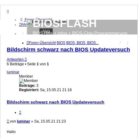
BIOSFLASH
Foren-Übersicht
FAQ
FAQ
BIOS Hilfe + Infos + BIOS-Chip-Programmierung
Anmelden
Registrieren
Foren-Übersicht
BIOS
BIOS, BIOS, BIOS...
Bildschirm schwarz nach BIOS Updateversuch
Antworten
6 Beiträge • Seite
1
von
1
luminar
Member
Beiträge:
3
Registriert:
Sa, 15.05.21 21:18
Bildschirm schwarz nach BIOS Updateversuch
Zitieren
Beitrag
von
luminar
»
Sa, 15.05.21 21:23
Hallo