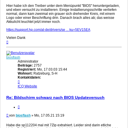
Hier habe ich den Treiber unter dem Menüpunkt "BIOS" heruntergeladen,
und eben versucht zu installieren. Einige Installierungsschritte verliefen
normal, dann kam zweimal ein grauer sich drehender Kreis, mit einem
Logo oder einer Beschriftung drin. Danach brach alles ab; das weisse
Akkulicht leuchtet jetzt immer noch.
https://support.hp.com/at-de/drivers/se ... ku=5EV15EA
Vielen Dank
Nach
oben
biosflash
Administrator
Beiträge:
2757
Registriert:
Mo, 17.03.03 15:44
Wohnort:
Ratzeburg, S-H
Kontaktdaten:
Kontaktdaten
von
ICQ
Website
biosflash
Re: Bildschirm schwarz nach BIOS Updateversuch
Zitieren
Beitrag
von
biosflash
»
Mo, 17.05.21 15:19
Habe die sp112204 mal mit 7Zip extrahiert. Leider sind darin etliche