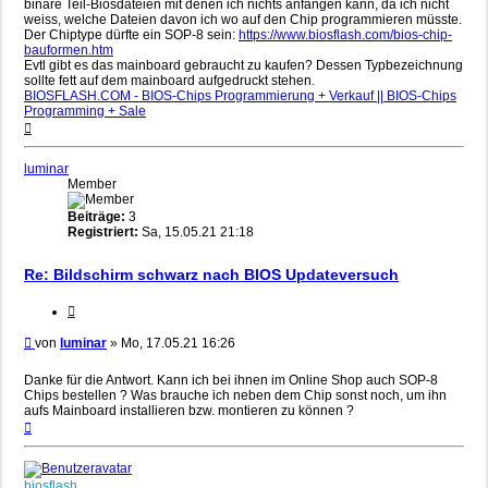
binäre Teil-Biosdateien mit denen ich nichts anfangen kann, da ich nicht
weiss, welche Dateien davon ich wo auf den Chip programmieren müsste.
Der Chiptype dürfte ein SOP-8 sein:
https://www.biosflash.com/bios-chip-
bauformen.htm
Evtl gibt es das mainboard gebraucht zu kaufen? Dessen Typbezeichnung
sollte fett auf dem mainboard aufgedruckt stehen.
BIOSFLASH.COM - BIOS-Chips Programmierung + Verkauf || BIOS-Chips
Programming + Sale
Nach
oben
luminar
Member
Beiträge:
3
Registriert:
Sa, 15.05.21 21:18
Re: Bildschirm schwarz nach BIOS Updateversuch
Zitieren
Beitrag
von
luminar
»
Mo, 17.05.21 16:26
Danke für die Antwort. Kann ich bei ihnen im Online Shop auch SOP-8
Chips bestellen ? Was brauche ich neben dem Chip sonst noch, um ihn
aufs Mainboard installieren bzw. montieren zu können ?
Nach
oben
biosflash