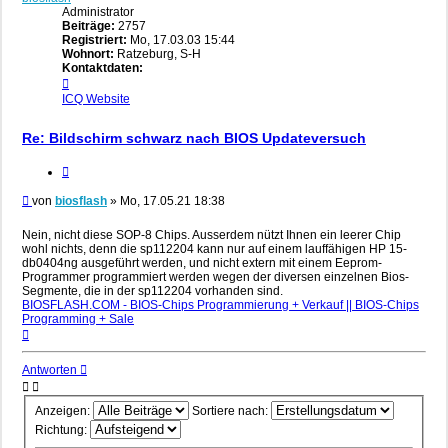
Administrator
Beiträge:
2757
Registriert:
Mo, 17.03.03 15:44
Wohnort:
Ratzeburg, S-H
Kontaktdaten:
Kontaktdaten
von
ICQ
Website
biosflash
Re: Bildschirm schwarz nach BIOS Updateversuch
Zitieren
Beitrag
von
biosflash
»
Mo, 17.05.21 18:38
Nein, nicht diese SOP-8 Chips. Ausserdem nützt Ihnen ein leerer Chip
wohl nichts, denn die sp112204 kann nur auf einem lauffähigen HP 15-
db0404ng ausgeführt werden, und nicht extern mit einem Eeprom-
Programmer programmiert werden wegen der diversen einzelnen Bios-
Segmente, die in der sp112204 vorhanden sind.
BIOSFLASH.COM - BIOS-Chips Programmierung + Verkauf || BIOS-Chips
Programming + Sale
Nach
oben
Antworten
Anzeigen:
Sortiere nach:
Richtung: