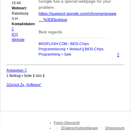
Google has a special webpage for your
15:44
problem:
Wohnort:
https://support.google.com/chrome/answe
Ratzeburg,
S-H
... %3DDesktop
Kontaktdaten:
Kontaktdaten
Best regards
von
ICQ
biosflash
Website
BIOSFLASH.COM - BIOS-Chips
Programmierung + Verkauf || BIOS-Chips
Nach
Programming + Sale
oben
Antworten
1 Beitrag • Seite
1
Von
1
Zurück Zu „Software“
Foren-Übersicht
Datenschutzerklärung
Impressum