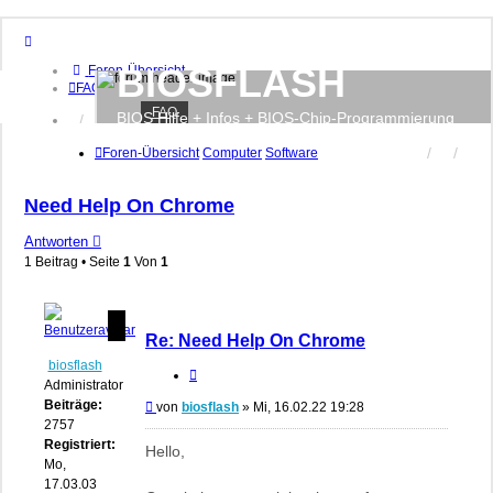
BIOSFLASH
Foren-Übersicht
FAQ
FAQ
BIOS Hilfe + Infos + BIOS-Chip-Programmierung
Anmelden
Registrieren
Foren-Übersicht
Computer
Software
Need Help On Chrome
Antworten
1 Beitrag • Seite
1
Von
1
Re: Need Help On Chrome
biosflash
Zitieren
Administrator
Beiträge:
Beitrag
von
biosflash
»
Mi, 16.02.22 19:28
2757
Registriert:
Hello,
Mo,
17.03.03