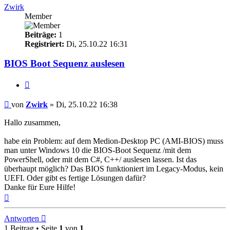
Zwirk
Member
Beiträge:
1
Registriert:
Di, 25.10.22 16:31
BIOS Boot Sequenz auslesen
Zitieren
Beitrag
von
Zwirk
»
Di, 25.10.22 16:38
Hallo zusammen,
habe ein Problem: auf dem Medion-Desktop PC (AMI-BIOS) muss
man unter Windows 10 die BIOS-Boot Sequenz /mit dem
PowerShell, oder mit dem C#, C++/ auslesen lassen. Ist das
überhaupt möglich? Das BIOS funktioniert im Legacy-Modus, kein
UEFI. Oder gibt es fertige Lösungen dafür?
Danke für Eure Hilfe!
Nach
oben
Antworten
1 Beitrag • Seite
1
von
1