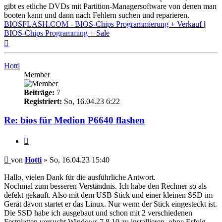
gibt es etliche DVDs mit Partition-Managersoftware von denen man
booten kann und dann nach Fehlern suchen und reparieren.
BIOSFLASH.COM - BIOS-Chips Programmierung + Verkauf ||
BIOS-Chips Programming + Sale
Nach
oben
Hotti
Member
Beiträge:
7
Registriert:
So, 16.04.23 6:22
Re: bios für Medion P6640 flashen
Zitieren
Beitrag
von
Hotti
»
So, 16.04.23 15:40
Hallo, vielen Dank für die ausführliche Antwort.
Nochmal zum besseren Verständnis. Ich habe den Rechner so als
defekt gekauft. Also mit dem USB Stick und einer kleinen SSD im
Gerät davon startet er das Linux. Nur wenn der Stick eingesteckt ist.
Die SSD habe ich ausgebaut und schon mit 2 verschiedenen
Festplatten versucht Windows 7 8 10 zu installieren, ohne Erfolg.