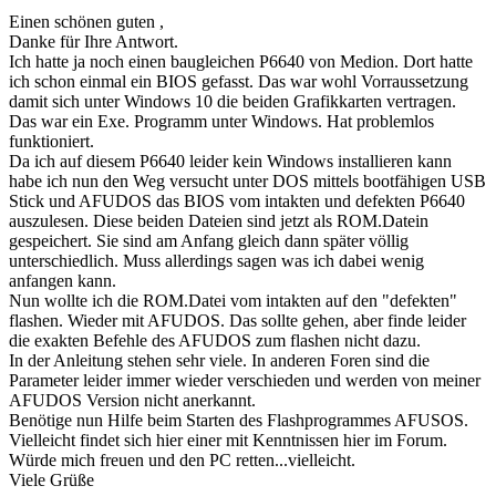
Einen schönen guten ,
Danke für Ihre Antwort.
Ich hatte ja noch einen baugleichen P6640 von Medion. Dort hatte
ich schon einmal ein BIOS gefasst. Das war wohl Vorraussetzung
damit sich unter Windows 10 die beiden Grafikkarten vertragen.
Das war ein Exe. Programm unter Windows. Hat problemlos
funktioniert.
Da ich auf diesem P6640 leider kein Windows installieren kann
habe ich nun den Weg versucht unter DOS mittels bootfähigen USB
Stick und AFUDOS das BIOS vom intakten und defekten P6640
auszulesen. Diese beiden Dateien sind jetzt als ROM.Datein
gespeichert. Sie sind am Anfang gleich dann später völlig
unterschiedlich. Muss allerdings sagen was ich dabei wenig
anfangen kann.
Nun wollte ich die ROM.Datei vom intakten auf den "defekten"
flashen. Wieder mit AFUDOS. Das sollte gehen, aber finde leider
die exakten Befehle des AFUDOS zum flashen nicht dazu.
In der Anleitung stehen sehr viele. In anderen Foren sind die
Parameter leider immer wieder verschieden und werden von meiner
AFUDOS Version nicht anerkannt.
Benötige nun Hilfe beim Starten des Flashprogrammes AFUSOS.
Vielleicht findet sich hier einer mit Kenntnissen hier im Forum.
Würde mich freuen und den PC retten...vielleicht.
Viele Grüße