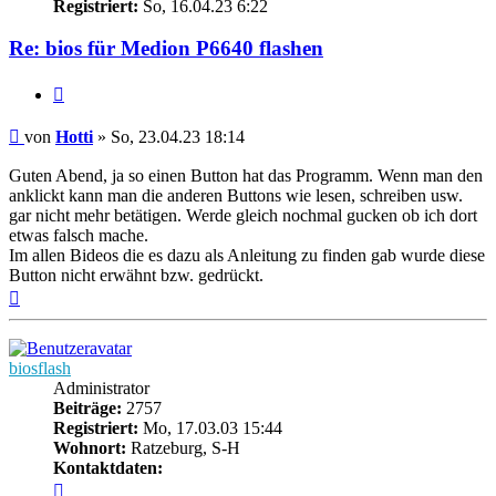
Registriert:
So, 16.04.23 6:22
Re: bios für Medion P6640 flashen
Zitieren
Beitrag
von
Hotti
»
So, 23.04.23 18:14
Guten Abend, ja so einen Button hat das Programm. Wenn man den
anklickt kann man die anderen Buttons wie lesen, schreiben usw.
gar nicht mehr betätigen. Werde gleich nochmal gucken ob ich dort
etwas falsch mache.
Im allen Bideos die es dazu als Anleitung zu finden gab wurde diese
Button nicht erwähnt bzw. gedrückt.
Nach
oben
biosflash
Administrator
Beiträge:
2757
Registriert:
Mo, 17.03.03 15:44
Wohnort:
Ratzeburg, S-H
Kontaktdaten:
Kontaktdaten