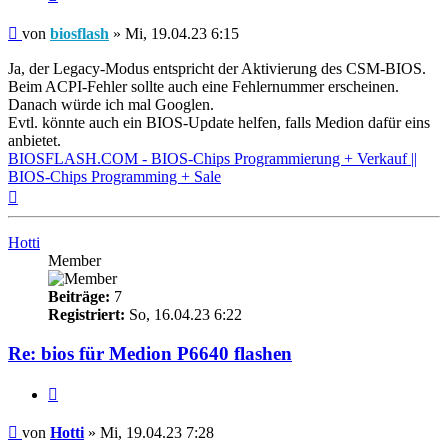
Beitrag
von
biosflash
»
Mi, 19.04.23 6:15
Ja, der Legacy-Modus entspricht der Aktivierung des CSM-BIOS.
Beim ACPI-Fehler sollte auch eine Fehlernummer erscheinen.
Danach würde ich mal Googlen.
Evtl. könnte auch ein BIOS-Update helfen, falls Medion dafür eins
anbietet.
BIOSFLASH.COM - BIOS-Chips Programmierung + Verkauf ||
BIOS-Chips Programming + Sale
Nach
oben
Hotti
Member
Beiträge:
7
Registriert:
So, 16.04.23 6:22
Re: bios für Medion P6640 flashen
Zitieren
Beitrag
von
Hotti
»
Mi, 19.04.23 7:28