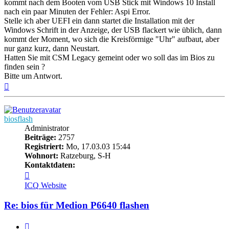
kommt nach dem Booten vom USB Stick mit Windows 10 Install
nach ein paar Minuten der Fehler: Aspi Error.
Stelle ich aber UEFI ein dann startet die Installation mit der
Windows Schrift in der Anzeige, der USB flackert wie üblich, dann
kommt der Moment, wo sich die Kreisförmige "Uhr" aufbaut, aber
nur ganz kurz, dann Neustart.
Hatten Sie mit CSM Legacy gemeint oder wo soll das im Bios zu
finden sein ?
Bitte um Antwort.
Nach
oben
biosflash
Administrator
Beiträge:
2757
Registriert:
Mo, 17.03.03 15:44
Wohnort:
Ratzeburg, S-H
Kontaktdaten:
Kontaktdaten
von
ICQ
Website
biosflash
Re: bios für Medion P6640 flashen
Zitieren