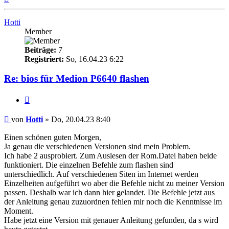
oben
Hotti
Member
Beiträge:
7
Registriert:
So, 16.04.23 6:22
Re: bios für Medion P6640 flashen
Zitieren
Beitrag
von
Hotti
»
Do, 20.04.23 8:40
Einen schönen guten Morgen,
Ja genau die verschiedenen Versionen sind mein Problem.
Ich habe 2 ausprobiert. Zum Auslesen der Rom.Datei haben beide
funktioniert. Die einzelnen Befehle zum flashen sind
unterschiedlich. Auf verschiedenen Siten im Internet werden
Einzelheiten aufgeführt wo aber die Befehle nicht zu meiner Version
passen. Deshalb war ich dann hier gelandet. Die Befehle jetzt aus
der Anleitung genau zuzuordnen fehlen mir noch die Kenntnisse im
Moment.
Habe jetzt eine Version mit genauer Anleitung gefunden, da s wird