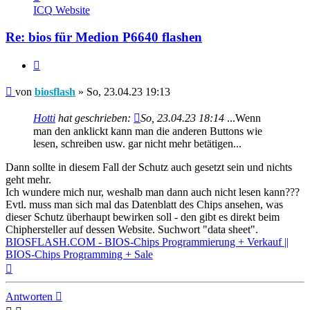
von
ICQ
Website
biosflash
Re: bios für Medion P6640 flashen
Zitieren
Beitrag
von
biosflash
»
So, 23.04.23 19:13
Hotti
hat geschrieben:
So, 23.04.23 18:14
...Wenn
man den anklickt kann man die anderen Buttons wie
lesen, schreiben usw. gar nicht mehr betätigen...
Dann sollte in diesem Fall der Schutz auch gesetzt sein und nichts
geht mehr.
Ich wundere mich nur, weshalb man dann auch nicht lesen kann???
Evtl. muss man sich mal das Datenblatt des Chips ansehen, was
dieser Schutz überhaupt bewirken soll - den gibt es direkt beim
Chiphersteller auf dessen Website. Suchwort "data sheet".
BIOSFLASH.COM - BIOS-Chips Programmierung + Verkauf ||
BIOS-Chips Programming + Sale
Nach
oben
Antworten