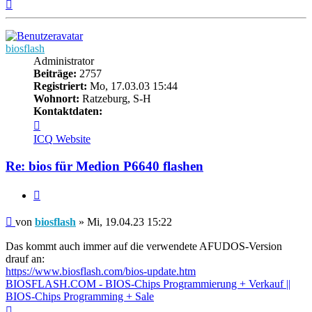
Nach
oben
biosflash
Administrator
Beiträge:
2757
Registriert:
Mo, 17.03.03 15:44
Wohnort:
Ratzeburg, S-H
Kontaktdaten:
Kontaktdaten
von
ICQ
Website
biosflash
Re: bios für Medion P6640 flashen
Zitieren
Beitrag
von
biosflash
»
Mi, 19.04.23 15:22
Das kommt auch immer auf die verwendete AFUDOS-Version
drauf an:
https://www.biosflash.com/bios-update.htm
BIOSFLASH.COM - BIOS-Chips Programmierung + Verkauf ||
BIOS-Chips Programming + Sale
Nach