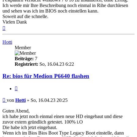
Ich werde mir Ihre Beschreibung noch einmal in Rihe durchlesen
und sehen was ich im BIOS noch einstellen kann.
Soweit auf die schnelle.
Vielen Dank
Nach
oben
Hotti
Member
Beiträge:
7
Registriert:
So, 16.04.23 6:22
Re: bios für Medion P6640 flashen
Zitieren
Beitrag
von
Hotti
»
So, 16.04.23 20:25
Guten Abend,
ich habe jetzt noch einmal einen neue HD eingebaut und diese
zuvor extern gründlich getestet. 100% i.O
Die habe ich jetzt eingebaut.
Wenn ich im Bios Bios Boot Type Legacy Boot einstelle, dann