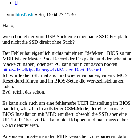
Zitieren
Beitrag
von
biosflash
»
So, 16.04.23 15:30
Hallo,
wieso bootet der vom USB Stick eine eingebaute SSD Festplatte
und nicht die SSD direkt ohne Stick?
Der Fehler hat eigentlich nichts mit einem "defekten" BIOS zu tun.
MBR ist der Master Boot Record der Festplatte, und der scheint ne
Macke zu haben, oder der PC kann nur nicht davon booten.
https://de.wikipedia.org/wiki/Master_Boot_Record
Ich würde die SSD mal aus- und wieder einbauen, einen CMOS-
Reset durchführen und im BIOS-Setup die Werkseinstellungen
laden.
Evtl. reicht das schon.
Es kann sich auch um eine fehlerhafte UEFI-Einstellung im BIOS
handeln, wie z.b. ein aktivierter CSM-Mode, der eine normale
BIOS-Installation mit MBR emuliert, obwohl die SSD aber eine
UEFI-GPT besitzt. Das kann nicht klappen und man muss daher
CSM deaktivieren.
Ansonsten müsste man den MBR versuchen zu reparieren, dafür