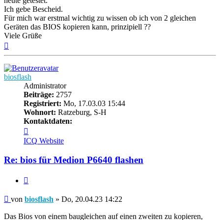
heute getestet.
Ich gebe Bescheid.
Für mich war erstmal wichtig zu wissen ob ich von 2 gleichen
Geräten das BIOS kopieren kann, prinzipiell ??
Viele Grüße
Nach
oben
biosflash
Administrator
Beiträge:
2757
Registriert:
Mo, 17.03.03 15:44
Wohnort:
Ratzeburg, S-H
Kontaktdaten:
Kontaktdaten
von
ICQ
Website
biosflash
Re: bios für Medion P6640 flashen
Zitieren
Beitrag
von
biosflash
»
Do, 20.04.23 14:22
Das Bios von einem baugleichen auf einen zweiten zu kopieren,