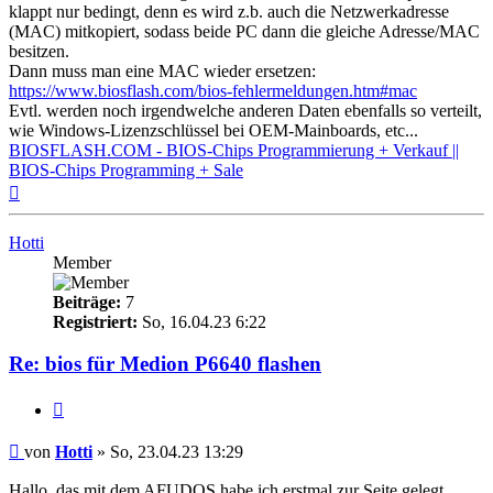
klappt nur bedingt, denn es wird z.b. auch die Netzwerkadresse
(MAC) mitkopiert, sodass beide PC dann die gleiche Adresse/MAC
besitzen.
Dann muss man eine MAC wieder ersetzen:
https://www.biosflash.com/bios-fehlermeldungen.htm#mac
Evtl. werden noch irgendwelche anderen Daten ebenfalls so verteilt,
wie Windows-Lizenzschlüssel bei OEM-Mainboards, etc...
BIOSFLASH.COM - BIOS-Chips Programmierung + Verkauf ||
BIOS-Chips Programming + Sale
Nach
oben
Hotti
Member
Beiträge:
7
Registriert:
So, 16.04.23 6:22
Re: bios für Medion P6640 flashen
Zitieren
Beitrag
von
Hotti
»
So, 23.04.23 13:29
Hallo, das mit dem AFUDOS habe ich erstmal zur Seite gelegt.