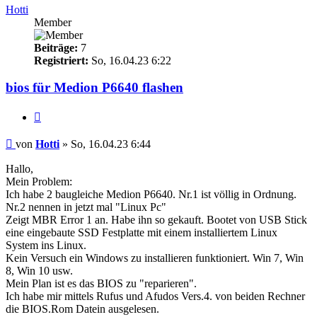
Hotti
Member
Beiträge:
7
Registriert:
So, 16.04.23 6:22
bios für Medion P6640 flashen
Zitieren
Beitrag
von
Hotti
»
So, 16.04.23 6:44
Hallo,
Mein Problem:
Ich habe 2 baugleiche Medion P6640. Nr.1 ist völlig in Ordnung.
Nr.2 nennen in jetzt mal "Linux Pc"
Zeigt MBR Error 1 an. Habe ihn so gekauft. Bootet von USB Stick
eine eingebaute SSD Festplatte mit einem installiertem Linux
System ins Linux.
Kein Versuch ein Windows zu installieren funktioniert. Win 7, Win
8, Win 10 usw.
Mein Plan ist es das BIOS zu "reparieren".
Ich habe mir mittels Rufus und Afudos Vers.4. von beiden Rechner
die BIOS.Rom Datein ausgelesen.