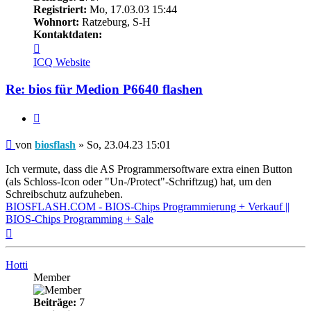
Registriert:
Mo, 17.03.03 15:44
Wohnort:
Ratzeburg, S-H
Kontaktdaten:
Kontaktdaten
von
ICQ
Website
biosflash
Re: bios für Medion P6640 flashen
Zitieren
Beitrag
von
biosflash
»
So, 23.04.23 15:01
Ich vermute, dass die AS Programmersoftware extra einen Button
(als Schloss-Icon oder "Un-/Protect"-Schriftzug) hat, um den
Schreibschutz aufzuheben.
BIOSFLASH.COM - BIOS-Chips Programmierung + Verkauf ||
BIOS-Chips Programming + Sale
Nach
oben
Hotti
Member
Beiträge:
7