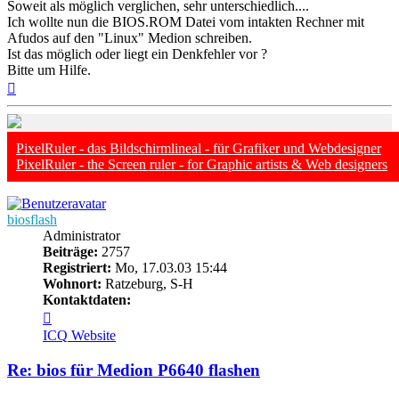
Soweit als möglich verglichen, sehr unterschiedlich....
Ich wollte nun die BIOS.ROM Datei vom intakten Rechner mit
Afudos auf den "Linux" Medion schreiben.
Ist das möglich oder liegt ein Denkfehler vor ?
Bitte um Hilfe.
Nach
oben
PixelRuler - das Bildschirmlineal - für Grafiker und Webdesigner
PixelRuler - the Screen ruler - for Graphic artists & Web designers
biosflash
Administrator
Beiträge:
2757
Registriert:
Mo, 17.03.03 15:44
Wohnort:
Ratzeburg, S-H
Kontaktdaten:
Kontaktdaten
von
ICQ
Website
biosflash
Re: bios für Medion P6640 flashen