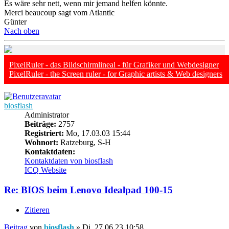
Es wäre sehr nett, wenn mir jemand helfen könnte.
Merci beaucoup sagt vom Atlantic
Günter
Nach oben
PixelRuler - das Bildschirmlineal - für Grafiker und Webdesigner
PixelRuler - the Screen ruler - for Graphic artists & Web designers
biosflash
Administrator
Beiträge:
2757
Registriert:
Mo, 17.03.03 15:44
Wohnort:
Ratzeburg, S-H
Kontaktdaten:
Kontaktdaten von biosflash
ICQ
Website
Re: BIOS beim Lenovo Idealpad 100-15
Zitieren
Beitrag
von
biosflash
»
Di, 27.06.23 10:58