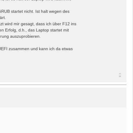
RUB startet nicht. Ist halt wegen des
ärt.
t wird mir gesagt, dass ich über F12 ins
n Erfolg, d.h., das Laptop startet mit
rrung auszuprobieren.
n UEFI zusammen und kann ich da etwas
Nach
oben