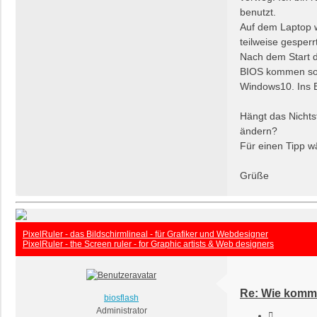
benutzt.
Auf dem Laptop wo
teilweise gesperr
Nach dem Start d
BIOS kommen sollt
Windows10. Ins B
Hängt das Nichts
ändern?
Für einen Tipp w
Grüße
PixelRuler - das Bildschirmlineal - für Grafiker und Webdesigner
PixelRuler - the Screen ruler - for Graphic artists & Web designers
Re: Wie komme
biosflash
Administrator
Zitieren