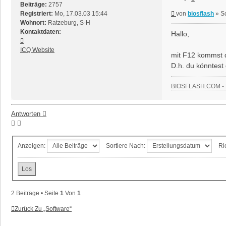
Beiträge:
2757
Beitrag
Registriert:
Mo, 17.03.03 15:44
von
biosflash
»
S
Wohnort:
Ratzeburg, S-H
Kontaktdaten:
Hallo,
Kontaktdaten
von
ICQ
Website
mit F12 kommst d
biosflash
D.h. du könntest
BIOSFLASH.COM - B
Antworten
Anzeigen:
Sortiere Nach:
Ri
2 Beiträge • Seite
1
Von
1
Zurück Zu „Software“