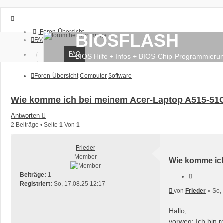
Foren-Übersicht
BIOSFLASH
FAQ
FAQ
Anmelden
BIOS Hilfe + Infos + BIOS-Chip-Programmieru
Registrieren
Foren-Übersicht
Computer
Software
Wie komme ich bei meinem Acer-Laptop A515-51
Antworten
2 Beiträge • Seite
1
Von
1
Frieder
Member
Wie komme ic
Beiträge:
1
Zitieren
Registriert:
So, 17.08.25 12:17
Beitrag
von
Frieder
»
So,
Hallo,
vorweg: Ich bin 