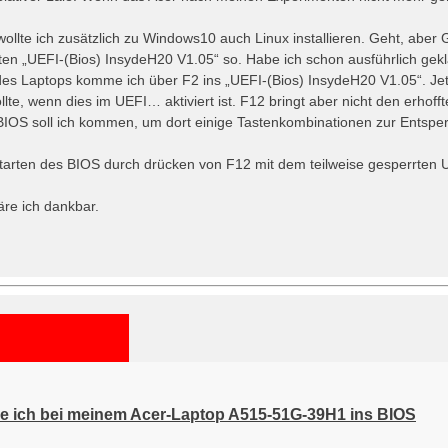
llte ich zusätzlich zu Windows10 auch Linux installieren. Geht, aber G
ten „UEFI-(Bios) InsydeH20 V1.05“ so. Habe ich schon ausführlich gekl
es Laptops komme ich über F2 ins „UEFI-(Bios) InsydeH20 V1.05“. Jetz
e, wenn dies im UEFI… aktiviert ist. F12 bringt aber nicht den erhoffte
IOS soll ich kommen, um dort einige Tastenkombinationen zur Entspe
tarten des BIOS durch drücken von F12 mit dem teilweise gesperrte
äre ich dankbar.
 ich bei meinem Acer-Laptop A515-51G-39H1 ins BIOS