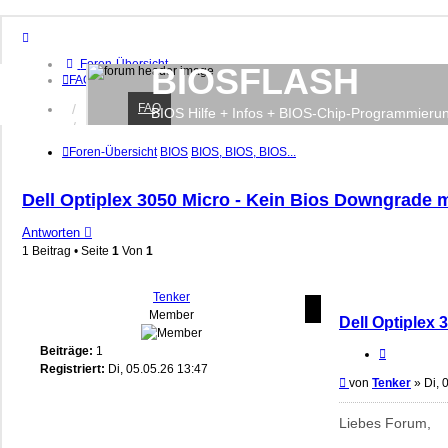
Foren-Übersicht
BIOSFLASH
FAQ
FAQ
Anmelden
BIOS Hilfe + Infos + BIOS-Chip-Programmieru
Registrieren
Foren-Übersicht
BIOS
BIOS, BIOS, BIOS...
Dell Optiplex 3050 Micro - Kein Bios Downgrade 
Antworten
1 Beitrag • Seite
1
Von
1
Tenker
Member
Dell Optiplex
Beiträge:
1
Zitieren
Registriert:
Di, 05.05.26 13:47
Beitrag
von
Tenker
»
Di, 
Liebes Forum,