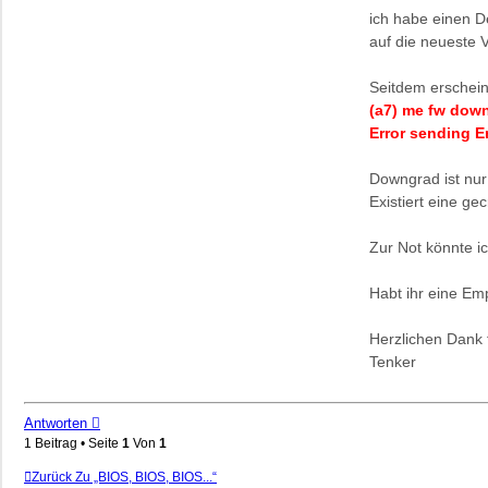
ich habe einen De
auf die neueste V
Seitdem erschei
(a7) me fw down
Error sending E
Downgrad ist nur
Existiert eine g
Zur Not könnte i
Habt ihr eine Em
Herzlichen Dank f
Tenker
Antworten
1 Beitrag • Seite
1
Von
1
Zurück Zu „BIOS, BIOS, BIOS...“