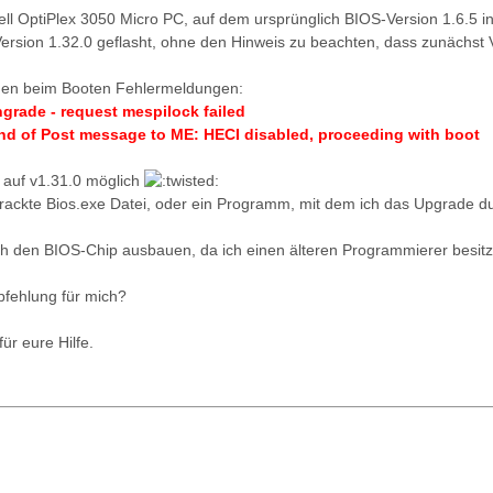
ll OptiPlex 3050 Micro PC, auf dem ursprünglich BIOS-Version 1.6.5 ins
ersion 1.32.0 geflasht, ohne den Hinweis zu beachten, dass zunächst Ve
nen beim Booten Fehlermeldungen:
grade - request mespilock failed
nd of Post message to ME: HECI disabled, proceeding with boot
 auf v1.31.0 möglich
ecrackte Bios.exe Datei, oder ein Programm, mit dem ich das Upgrade 
ch den BIOS-Chip ausbauen, da ich einen älteren Programmierer besitz
pfehlung für mich?
ür eure Hilfe.